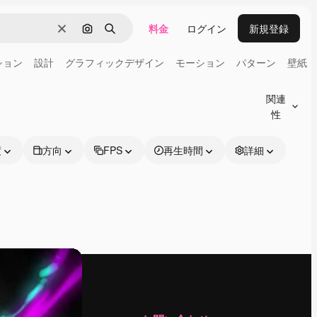
料金
ログイン
新規登録
消去
画像で検索
検索
ション
設計
グラフィックデザイン
モーション
パターン
壁紙
関連
性
度
方向
FPS
再生時間
詳細