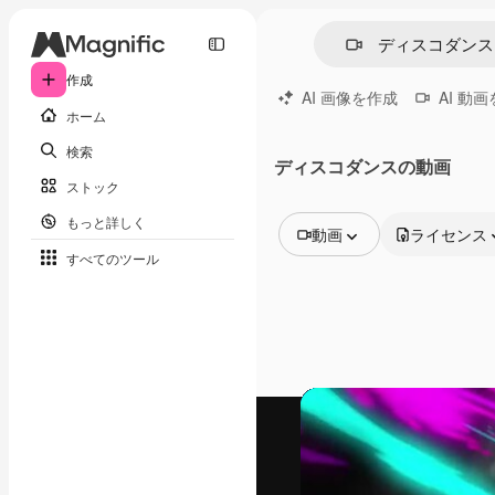
作成
AI 画像を作成
AI 動
ホーム
検索
ディスコダンスの動画
ストック
もっと詳しく
動画
ライセンス
すべてのツール
全ての画像
ベクトル
イラスト
写真
PSD
テンプレート
モックアップ
動画
映像素材
モーショングラフィックス
動画テンプレート
アイコン
3D モデル