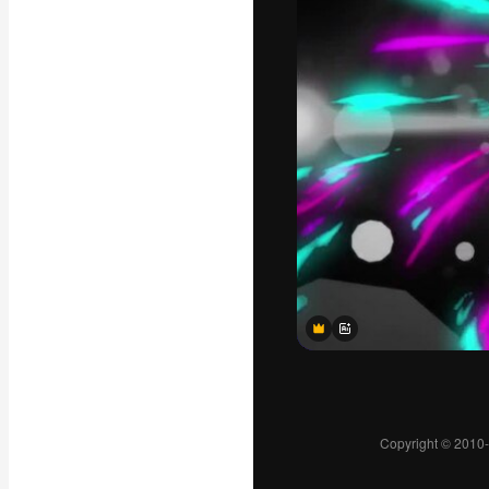
フォント
最高のクリエイ
ットフォーム。
店、スタジオを
います。
日本語
Premium
Premium
Premium
Premium
Premium
Premium
Premium
Premium
Premium
Premium
Premium
Premium
Premium
Premium
Premium
Premium
Premium
Premium
Premium
Premium
Premium
Premium
Premium
Premium
Premium
Premium
Premium
Premium
Premium
Premium
Premium
Premium
Premium
Premium
Premium
Premium
Premium
Premium
Premium
Premium
Premium
Premium
Premium
Premium
Premium
Premium
Premium
Premium
Premium
Premium
Premium
Premium
Premium
Premium
Premium
Premium
Premium
Premium
Premium
Premium
Premium
Premium
Premium
Premium
Premium
Premium
Premium
Premium
Premium
Premium
Premium
Premium
Premium
Premium
Premium
Premium
Premium
Premium
Premium
Premium
Premium
Premium
Premium
Premium
Premium
Premium
Premium
Premium
Premium
Premium
Premium
Premium
Premium
Premium
Premium
Premium
Premium
Premium
Premium
Premium
AIによって生成さ
AIによって生成さ
AIによって生成さ
AIによって生成さ
AIによって生成さ
AIによって生成さ
AIによって生成さ
AIによって生成さ
AIによって生成さ
AIによって生成さ
AIによって生成さ
AIによって生成さ
AIによって生成さ
AIによって生成さ
AIによって生成さ
AIによって生成さ
AIによって生成さ
AIによって生成さ
AIによって生成さ
AIによって生成さ
AIによって生成さ
AIによって生成さ
AIによって生成さ
AIによって生成さ
AIによって生成さ
AIによって生成さ
AIによって生成さ
AIによって生成さ
AIによって生成さ
AIによって生成さ
Copyright © 2010-