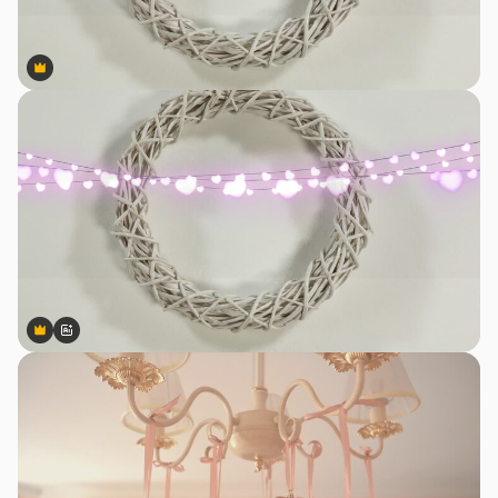
Premium
Premium
Premium
Premium
AIによって生成されました。