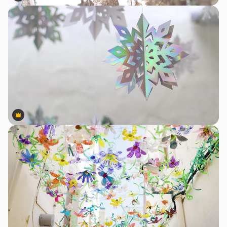
Premium
Premium