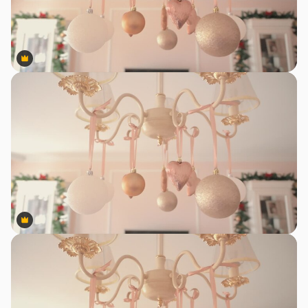
Premium
Premium
Premium
Premium