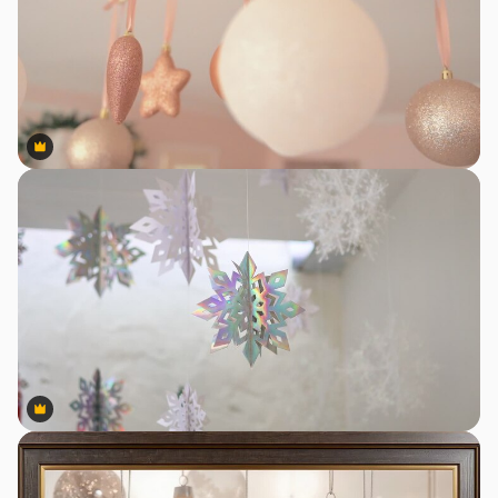
Premium
Premium
Premium
Premium