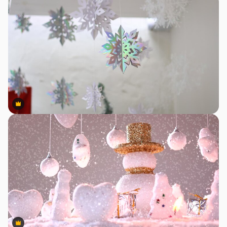
Premium
Premium
Premium
Premium