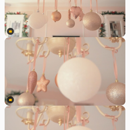
Premium
Premium
Premium
Premium