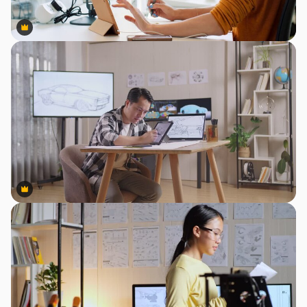
Premium
Premium
Premium
Premium