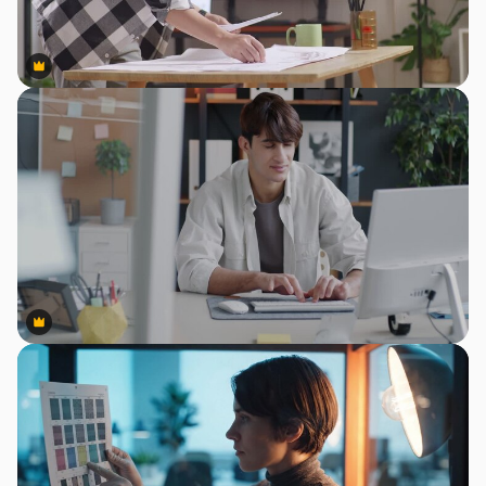
Premium
Premium
Premium
Premium