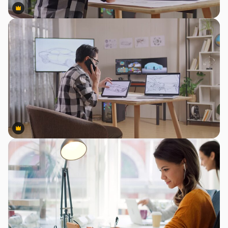
Premium
Premium
Premium
Premium