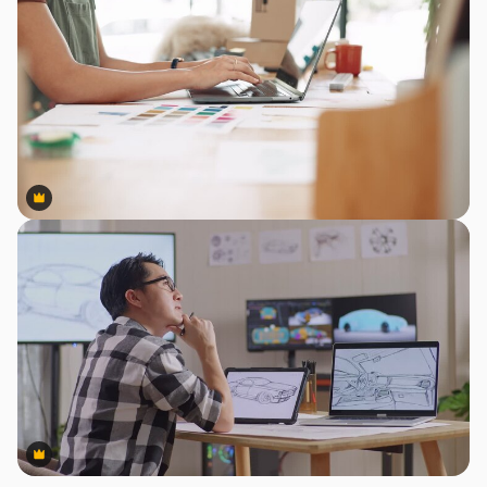
Premium
Premium
Premium
Premium