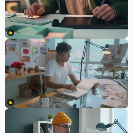
Premium
Premium
Premium
Premium