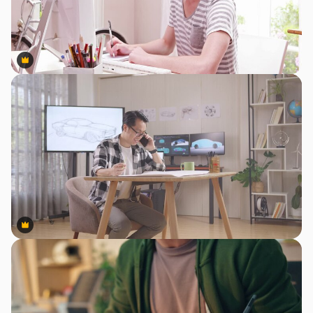
Premium
Premium
Premium
Premium