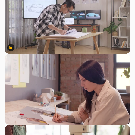
Premium
Premium