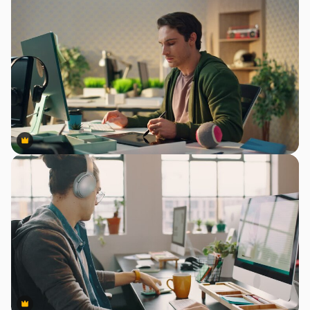
Premium
Premium
Premium
Premium