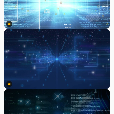
Premium
Premium
Premium
Premium