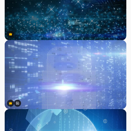
Premium
Premium
Premium
Premium
AIによって生成されました。