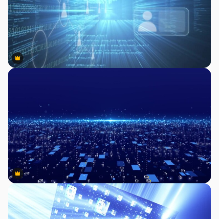
Premium
Premium
Premium
Premium