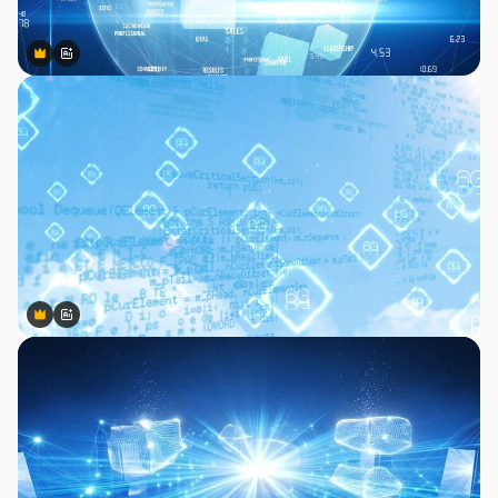
Premium
Premium
AIによって生成されました。
Premium
Premium
AIによって生成されました。