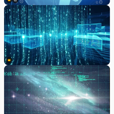
Premium
Premium
AIによって生成されました。
Premium
Premium