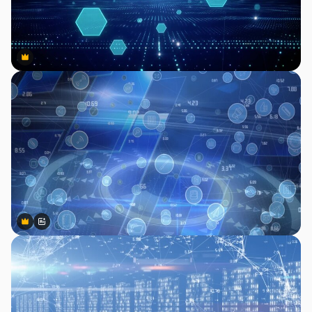
Premium
Premium
Premium
Premium
AIによって生成されました。