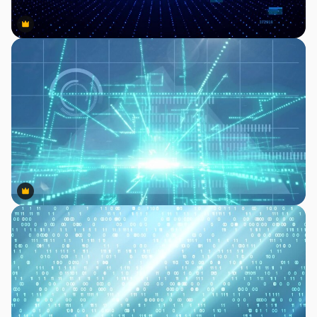
Premium
Premium
Premium
Premium