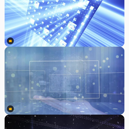
Premium
Premium
Premium
Premium