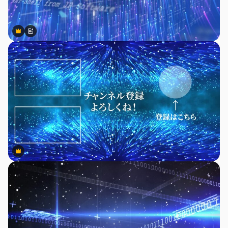
Premium
Premium
AIによって生成されました。
Premium
Premium