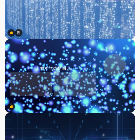
Premium
Premium
AIによって生成されました。
Premium
Premium