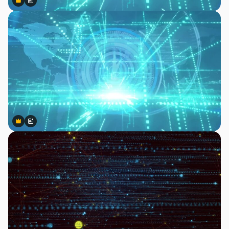
Premium
Premium
AIによって生成されました。
Premium
Premium
AIによって生成されました。