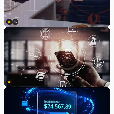
Premium
Premium
AIによって生成されました。
Premium
Premium