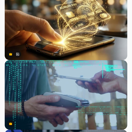
Premium
Premium
AIによって生成されました。
Premium
Premium