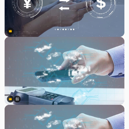
Premium
Premium
Premium
Premium
AIによって生成されました。