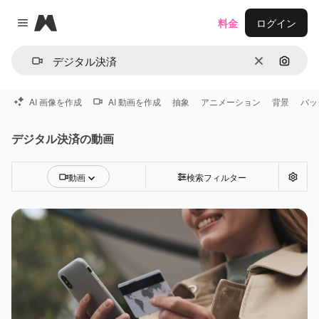
Magnific
料金
ログイン
Close menu
消去
画像で
AI 画像を作成
AI 動画を作成
抽象
アニメーション
背景
バッ
デジタル決済の動画
動画
検索フィルター