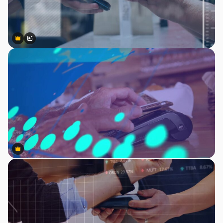
Premium
Premium
AIによって生成されました。
Premium
Premium