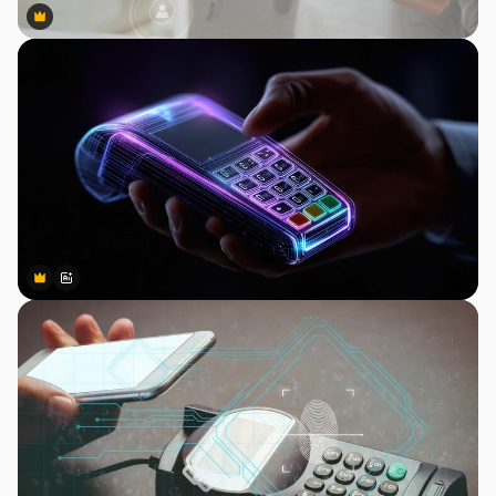
Premium
Premium
Premium
Premium
AIによって生成されました。