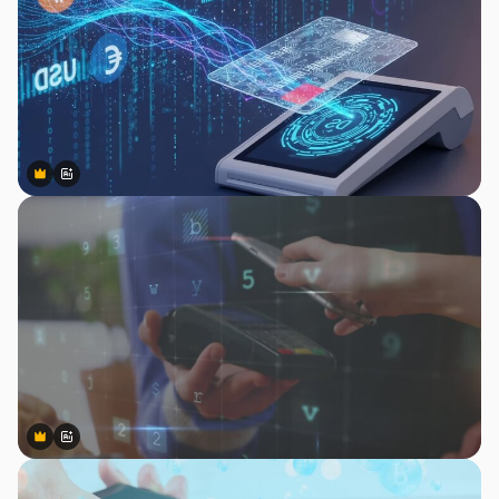
Premium
Premium
AIによって生成されました。
Premium
Premium
AIによって生成されました。