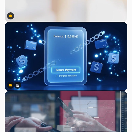
Premium
Premium
Premium
Premium
AIによって生成されました。