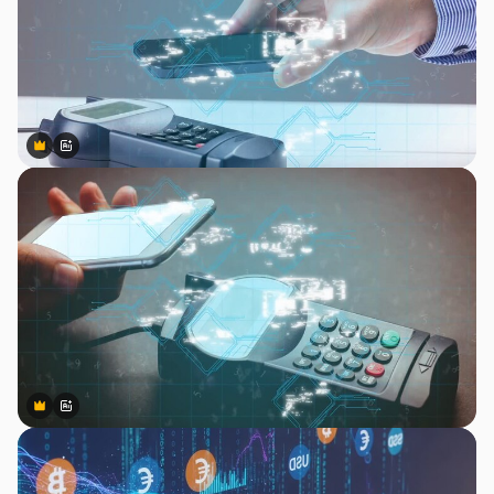
Premium
Premium
AIによって生成されました。
Premium
Premium
AIによって生成されました。