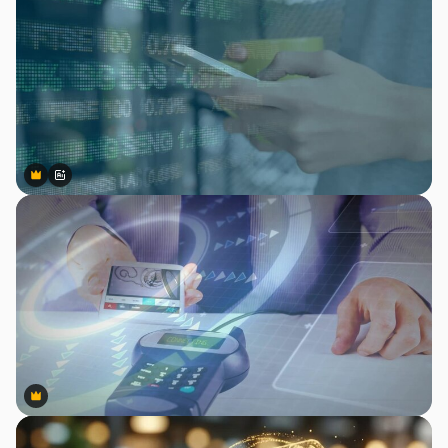
Premium
Premium
AIによって生成されました。
Premium
Premium