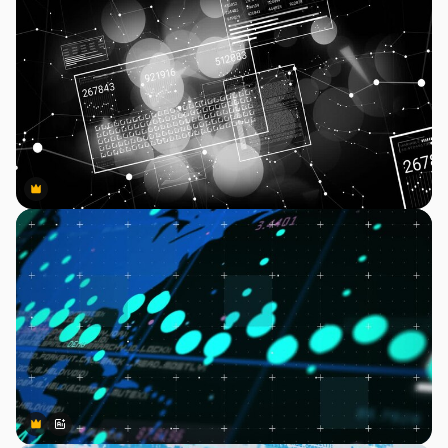
Premium
Premium
Premium
Premium
AIによって生成されました。