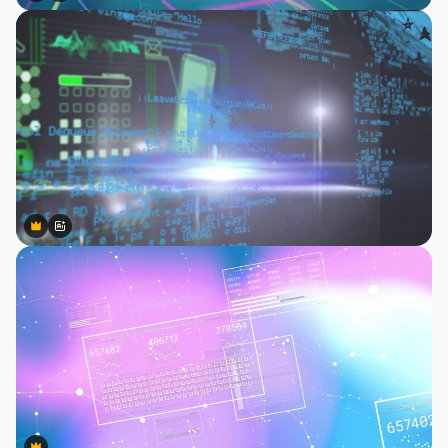
Premium
Premium
AIによって生成されました。