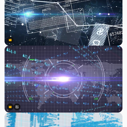
Premium
Premium
Premium
Premium
AIによって生成されました。