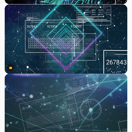
Premium
Premium
Premium
Premium