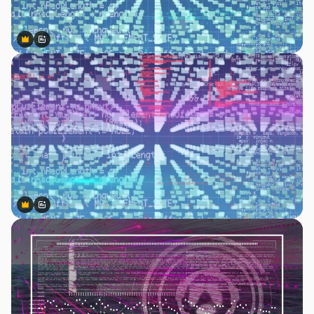
Premium
Premium
AIによって生成されました。
Premium
Premium
AIによって生成されました。