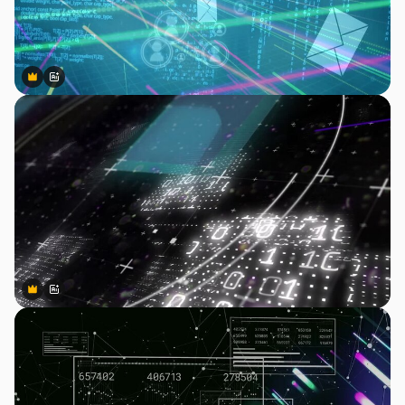
Premium
Premium
AIによって生成されました。
Premium
Premium
AIによって生成されました。