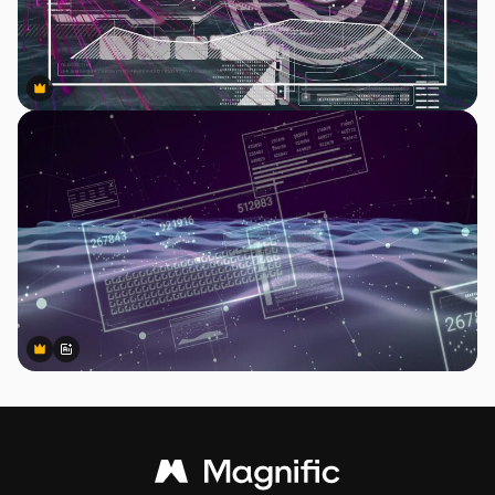
Premium
Premium
Premium
Premium
AIによって生成されました。