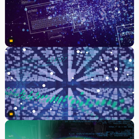
Premium
Premium
Premium
Premium