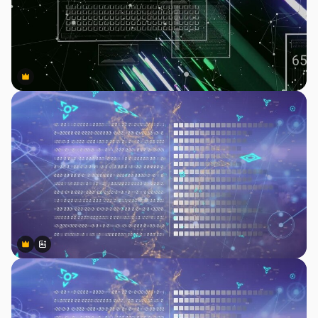
Premium
Premium
Premium
Premium
AIによって生成されました。