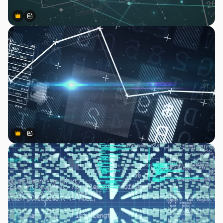
Premium
Premium
AIによって生成されました。
Premium
Premium
AIによって生成されました。