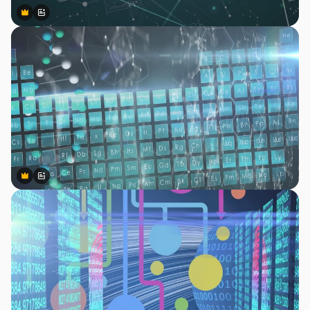
Premium
Premium
AIによって生成されました。
Premium
Premium
AIによって生成されました。