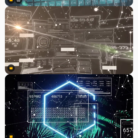
Premium
Premium
AIによって生成されました。
Premium
Premium