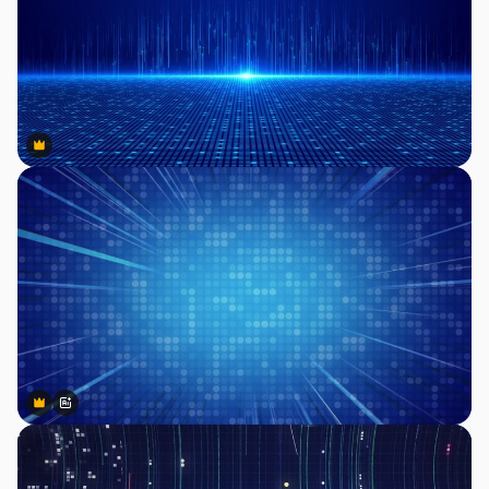
Premium
Premium
Premium
Premium
AIによって生成されました。