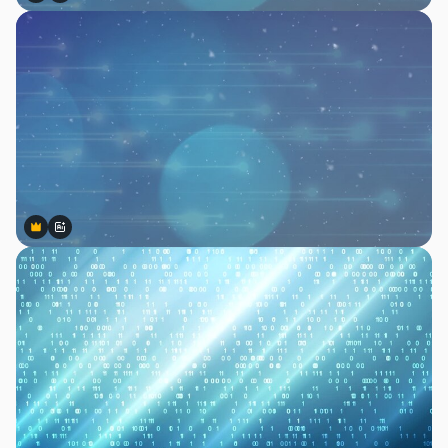
Premium
Premium
AIによって生成されました。