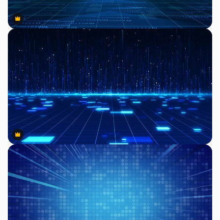
Premium
Premium
Premium
Premium