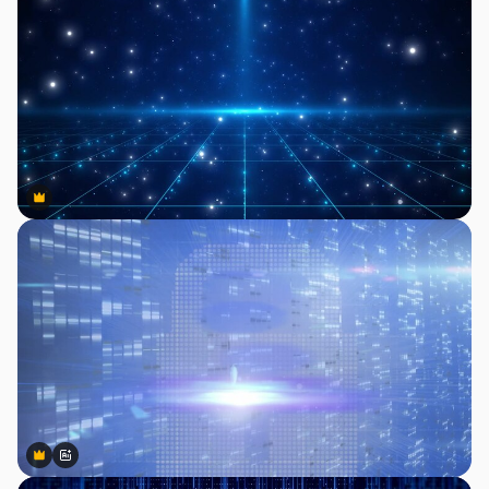
Premium
Premium
Premium
Premium
AIによって生成されました。