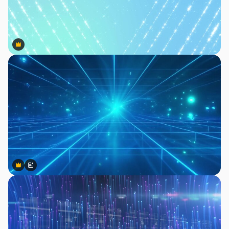
Premium
Premium
Premium
Premium
AIによって生成されました。