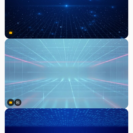
Premium
Premium
Premium
Premium
AIによって生成されました。