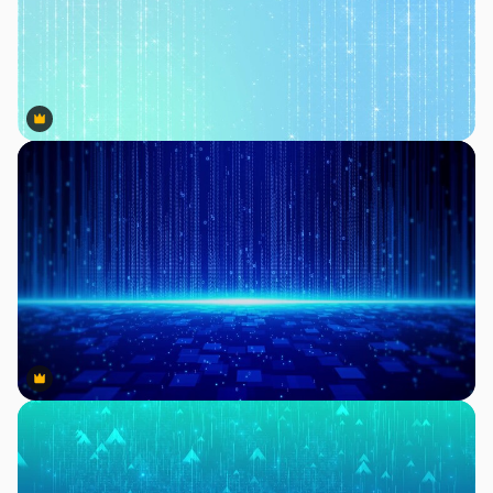
Premium
Premium
Premium
Premium