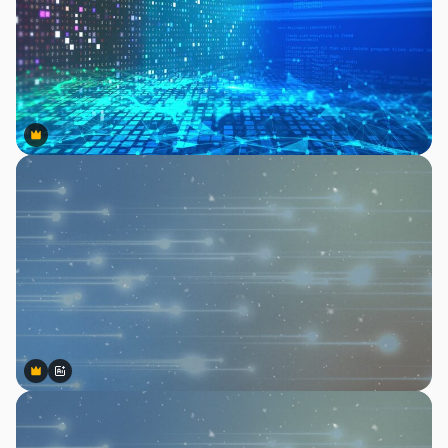
Premium
Premium
Premium
Premium
AIによって生成されました。