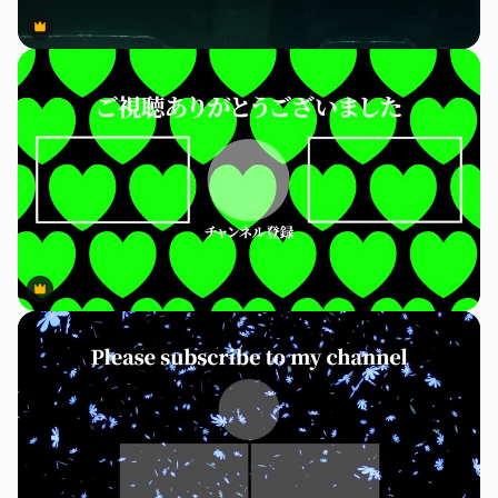
Premium
Premium
Premium
Premium