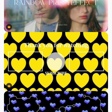
Premium
Premium
Premium
Premium