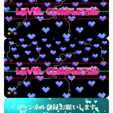
Premium
Premium
AIによって生成されました。
Premium
Premium
AIによって生成されました。