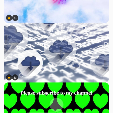
Premium
Premium
AIによって生成されました。
Premium
Premium
AIによって生成されました。