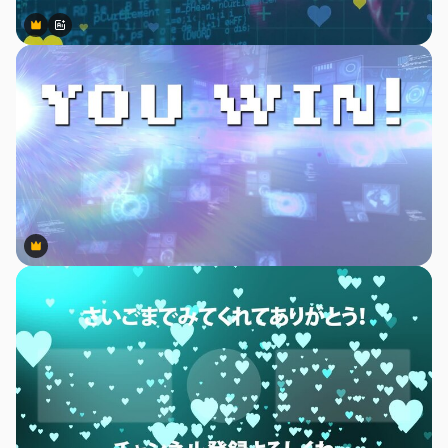
Premium
Premium
AIによって生成されました。
Premium
Premium