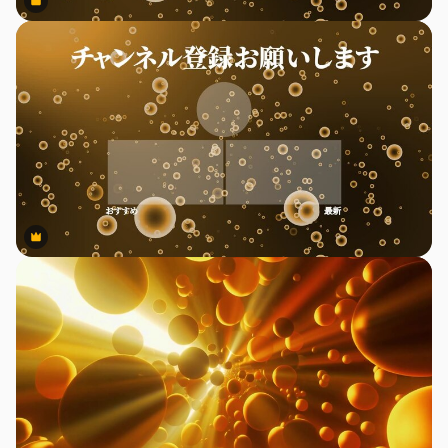
Premium
Premium
Premium
Premium