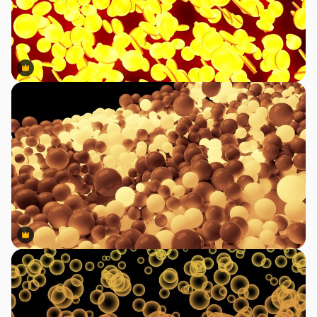
Premium
Premium
Premium
Premium