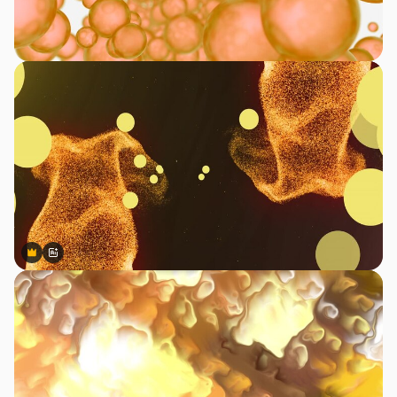
Premium
Premium
AIによって生成されました。