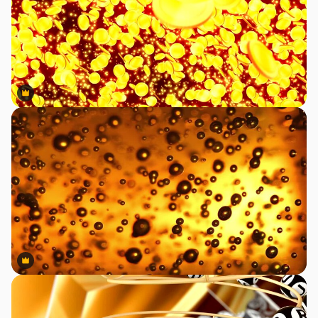
Premium
Premium
Premium
Premium