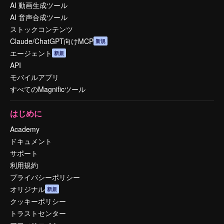
AI 動画生成ツール
AI 音声合成ツール
ストックコンテンツ
Claude/ChatGPT向けMCP
新規
エージェント
新規
API
モバイルアプリ
すべてのMagnificツール
はじめに
Academy
ドキュメント
サポート
利用規約
プライバシーポリシー
オリジナル
新規
クッキーポリシー
トラストセンター