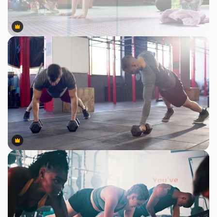
Premium
Premium
Premium
Premium