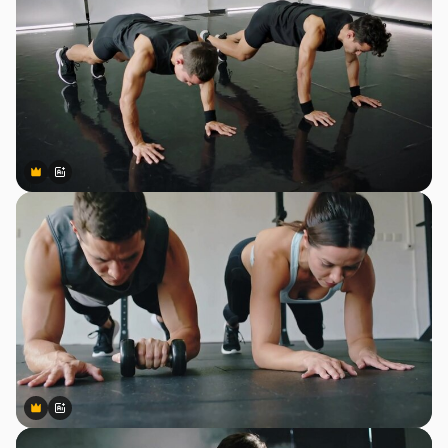
Premium
Premium
AIによって生成されました。
Premium
Premium
AIによって生成されました。