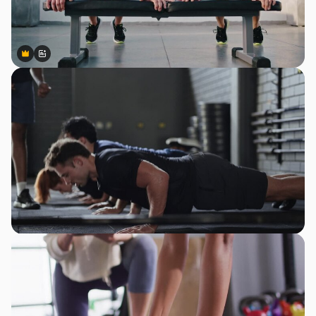
Premium
Premium
AIによって生成されました。