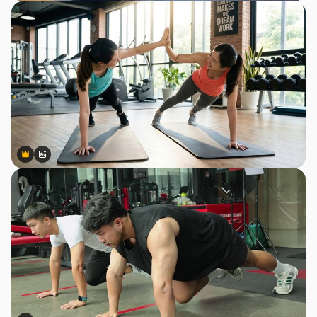
Premium
Premium
AIによって生成されました。