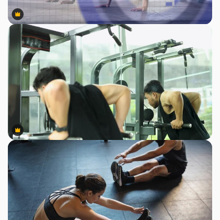
Premium
Premium
Premium
Premium