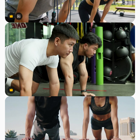
Premium
Premium
AIによって生成されました。
Premium
Premium