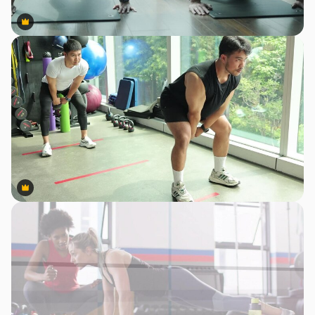
Premium
Premium
Premium
Premium