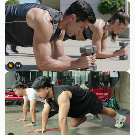
Premium
Premium
AIによって生成されました。