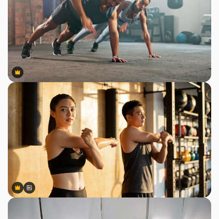
Premium
Premium
Premium
Premium
AIによって生成されました。