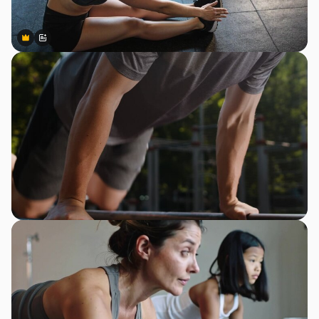
Premium
Premium
AIによって生成されました。