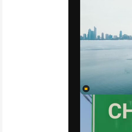
フォント
最高のクリエイ
ットフォーム。
店、スタジオを
います。
日本語
Premium
Premium
Premium
Premium
Premium
Premium
Premium
Premium
Premium
Premium
Premium
Premium
Premium
Premium
Premium
Premium
Premium
Premium
Premium
Premium
Premium
Premium
Premium
Premium
Premium
Premium
Premium
Premium
Premium
Premium
Premium
Premium
Premium
Premium
Premium
Premium
Premium
Premium
Premium
Premium
Premium
Premium
Premium
Premium
Premium
Premium
Premium
Premium
Premium
Premium
Premium
Premium
Premium
Premium
Premium
Premium
Premium
Premium
Premium
Premium
Premium
Premium
Premium
Premium
Premium
Premium
Premium
Premium
Premium
Premium
Premium
Premium
Premium
Premium
Premium
Premium
Premium
Premium
Premium
Premium
Premium
Premium
Premium
Premium
Premium
Premium
Premium
Premium
Premium
Premium
Premium
Premium
Premium
Premium
Copyright © 2010-