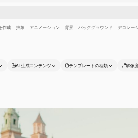
画を作成
抽象
アニメーション
背景
バックグラウンド
デコレー
AI 生成コンテンツ
テンプレートの種類
解像