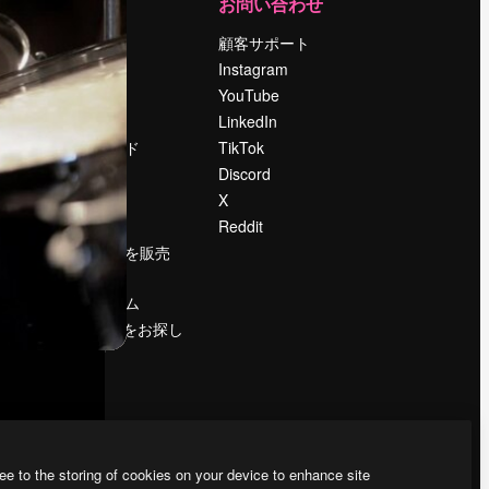
運営
お問い合わせ
料金
顧客サポート
会社概要
Instagram
Reviews
YouTube
採用情報
LinkedIn
検索トレンド
TikTok
ブログ
Discord
イベント
X
Slidesgo
Reddit
コンテンツを販売
する
プレスルーム
magnific.aiをお探し
ですか？
ee to the storing of cookies on your device to enhance site