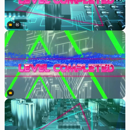
Premium
Premium
AIによって生成されました。
Premium
Premium