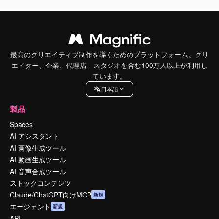
最高のクリエイティブ制作を導くためのプラットフォーム。クリ
エイター、企業、代理店、スタジオを含む100万人以上が利用し
ています。
日本語
製品
Spaces
AI アシスタント
AI 画像生成ツール
AI 動画生成ツール
AI 音声合成ツール
ストックコンテンツ
Claude/ChatGPT向けMCP
新規
エージェント
新規
API