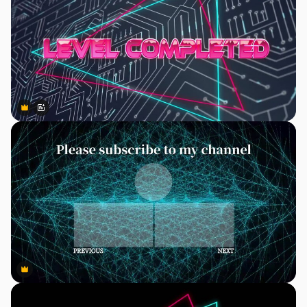
Premium
Premium
AIによって生成されました。
Premium
Premium