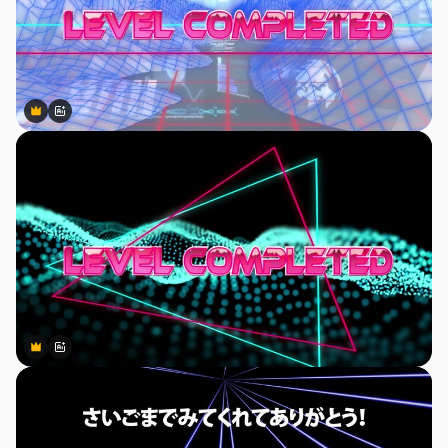
Premium
Premium
AIによって生成されました。
Premium
Premium
AIによって生成されました。