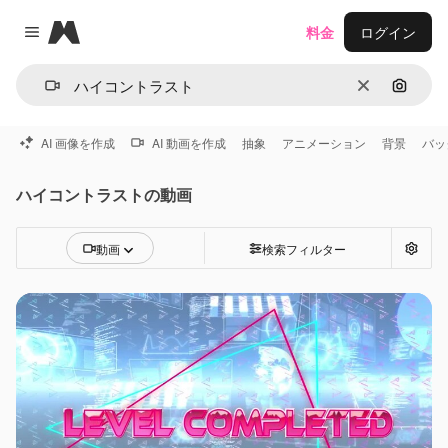
Magnific
料金
ログイン
Close menu
消去
画像で
AI 画像を作成
AI 動画を作成
抽象
アニメーション
背景
バッ
ハイコントラストの動画
動画
検索フィルター