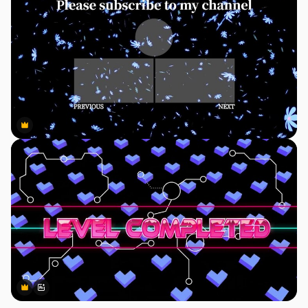
Premium
Premium
Premium
Premium
AIによって生成されました。