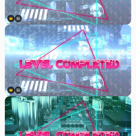
Premium
Premium
AIによって生成されました。
Premium
Premium
AIによって生成されました。