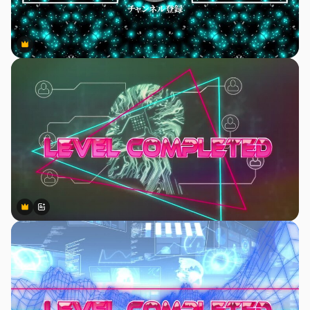
Premium
Premium
Premium
Premium
AIによって生成されました。