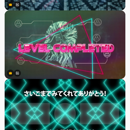
Premium
Premium
AIによって生成されました。
Premium
Premium
AIによって生成されました。