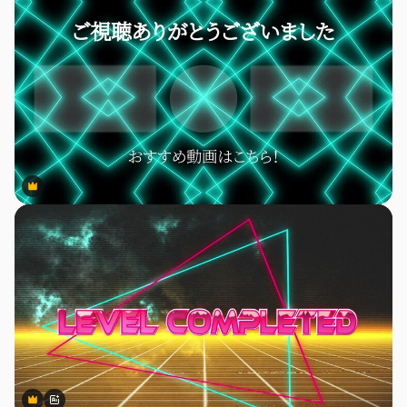
Premium
Premium
Premium
Premium
AIによって生成されました。