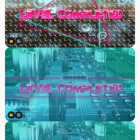
Premium
Premium
AIによって生成されました。
Premium
Premium
AIによって生成されました。