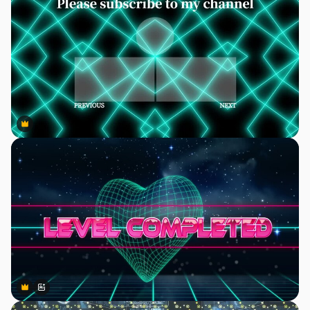
Premium
Premium
Premium
Premium
AIによって生成されました。