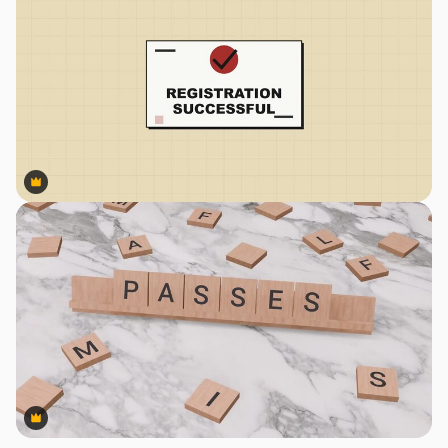
Premium
Premium
Premium
Premium