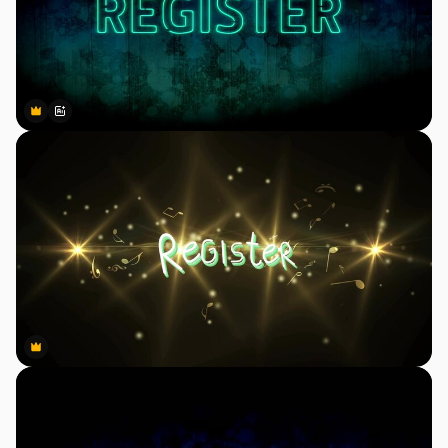
Premium
Premium
AIによって生成されました。
Premium
Premium