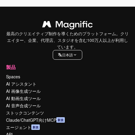
最高のクリエイティブ制作を導くためのプラットフォーム。クリ
エイター、企業、代理店、スタジオを含む100万人以上が利用し
ています。
日本語
製品
Spaces
AI アシスタント
AI 画像生成ツール
AI 動画生成ツール
AI 音声合成ツール
ストックコンテンツ
Claude/ChatGPT向けMCP
新規
エージェント
新規
API