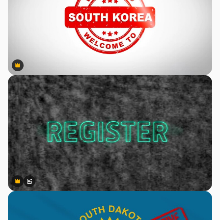
Premium
Premium
Premium
Premium
AIによって生成されました。