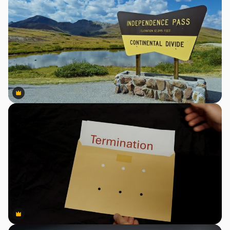
Premium
Premium
Premium
Premium