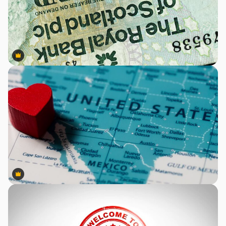
Premium
Premium
Premium
Premium