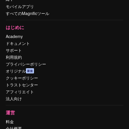
モバイルアプリ
すべてのMagnificツール
はじめに
Academy
ドキュメント
サポート
利用規約
プライバシーポリシー
オリジナル
新規
クッキーポリシー
トラストセンター
アフィリエイト
法人向け
運営
料金
会社概要