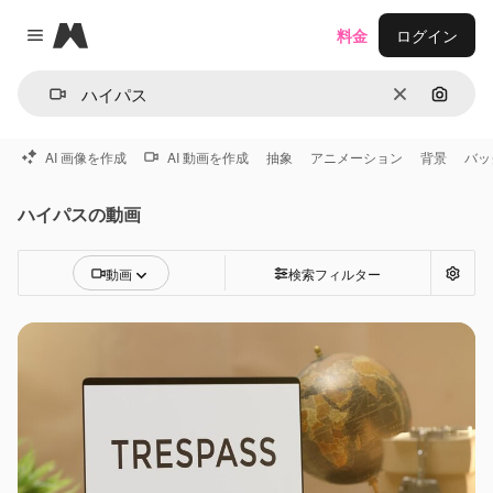
Magnific
料金
ログイン
Close menu
消去
画像で
AI 画像を作成
AI 動画を作成
抽象
アニメーション
背景
バッ
ハイパスの動画
動画
検索フィルター