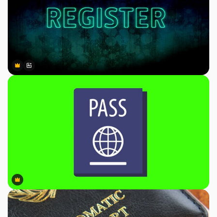
Premium
Premium
AIによって生成されました。
Premium
Premium