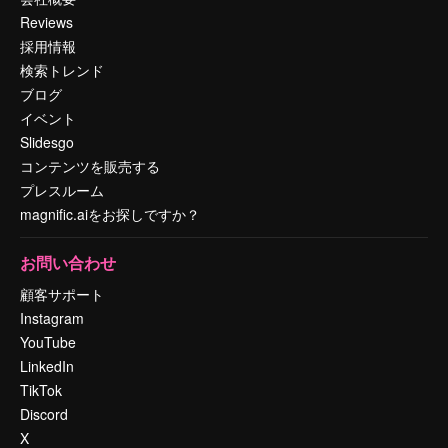
Reviews
採用情報
検索トレンド
ブログ
イベント
Slidesgo
コンテンツを販売する
プレスルーム
magnific.aiをお探しですか？
お問い合わせ
顧客サポート
Instagram
YouTube
LinkedIn
TikTok
Discord
X