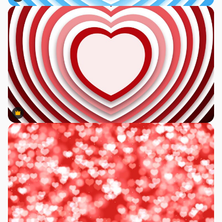
Premium
Premium