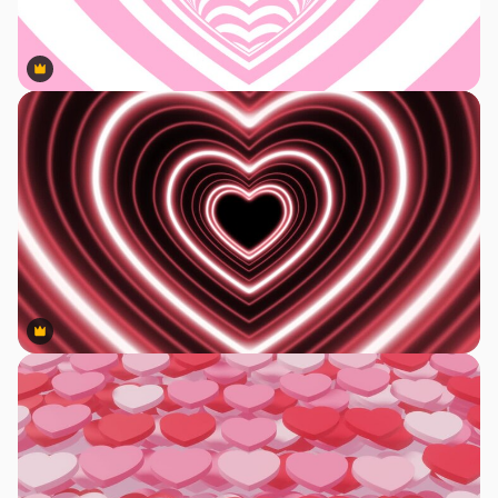
Premium
Premium
Premium
Premium