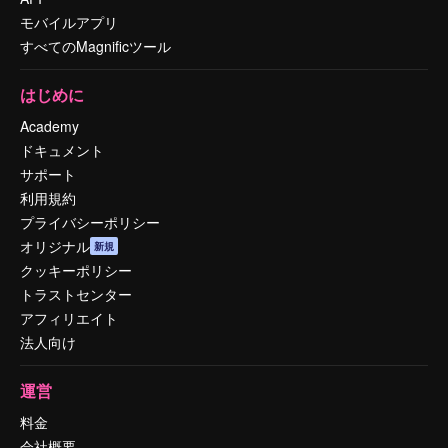
モバイルアプリ
すべてのMagnificツール
はじめに
Academy
ドキュメント
サポート
利用規約
プライバシーポリシー
オリジナル
新規
クッキーポリシー
トラストセンター
アフィリエイト
法人向け
運営
料金
会社概要