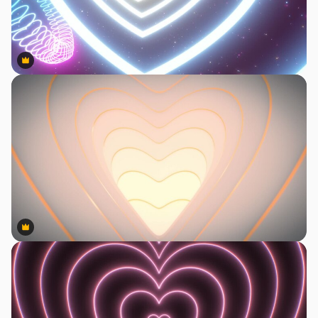
Premium
Premium
Premium
Premium