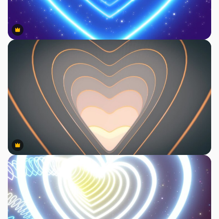
Premium
Premium
Premium
Premium