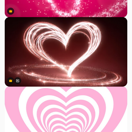
Premium
Premium
Premium
Premium
AIによって生成されました。