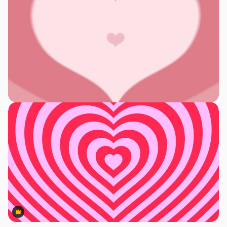
Premium
Premium