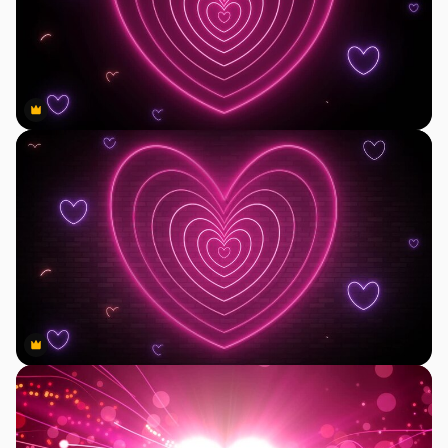
Premium
Premium
Premium
Premium