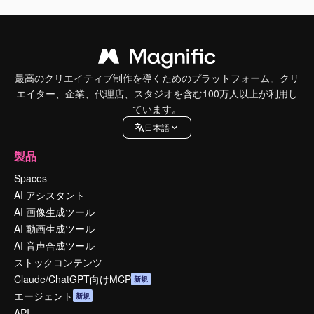
最高のクリエイティブ制作を導くためのプラットフォーム。クリ
エイター、企業、代理店、スタジオを含む100万人以上が利用し
ています。
日本語
製品
Spaces
AI アシスタント
AI 画像生成ツール
AI 動画生成ツール
AI 音声合成ツール
ストックコンテンツ
Claude/ChatGPT向けMCP
新規
エージェント
新規
API