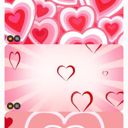
Premium
Premium
AIによって生成されました。
Premium
Premium
AIによって生成されました。