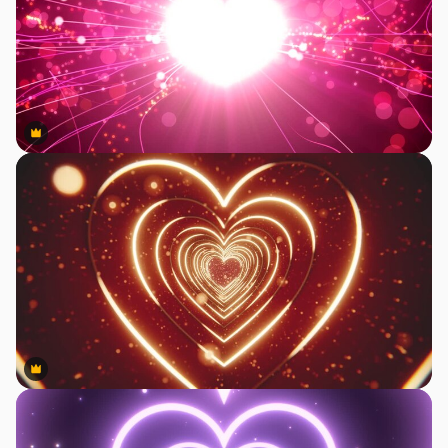
Premium
Premium
Premium
Premium