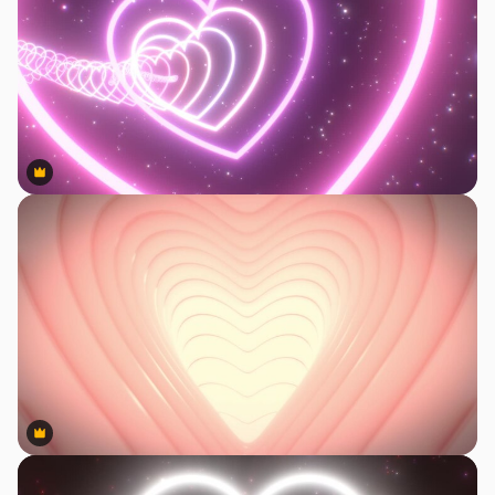
Premium
Premium
Premium
Premium