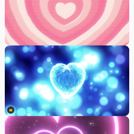
Premium
Premium