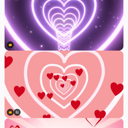
Premium
Premium
Premium
Premium
AIによって生成されました。