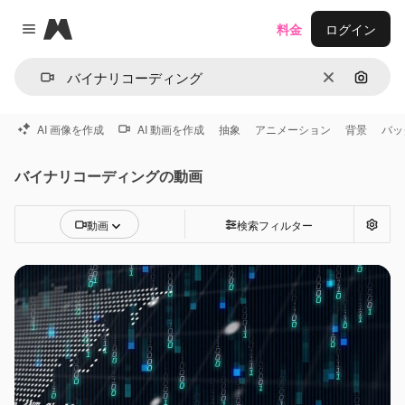
Magnific
料金
ログイン
Close menu
消去
画像で
AI 画像を作成
AI 動画を作成
抽象
アニメーション
背景
バッ
バイナリコーディングの動画
動画
検索フィルター