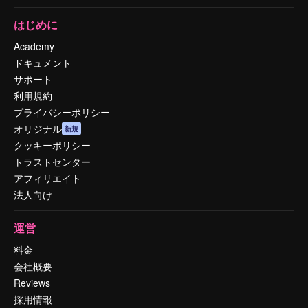
はじめに
Academy
ドキュメント
サポート
利用規約
プライバシーポリシー
オリジナル
新規
クッキーポリシー
トラストセンター
アフィリエイト
法人向け
運営
料金
会社概要
Reviews
採用情報