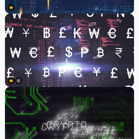
Premium
Premium
Premium
Premium
AIによって生成されました。