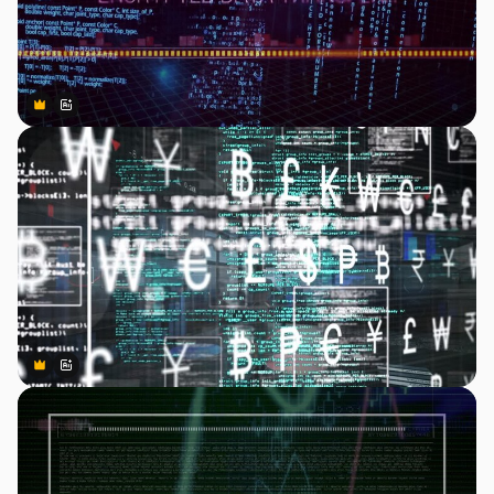
Premium
Premium
AIによって生成されました。
Premium
Premium
AIによって生成されました。