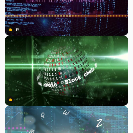
Premium
Premium
AIによって生成されました。
Premium
Premium