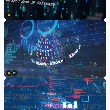
Premium
Premium
Premium
Premium
AIによって生成されました。