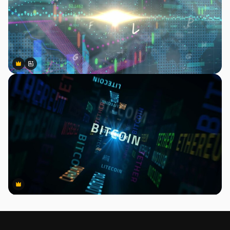
Premium
Premium
AIによって生成されました。
Premium
Premium