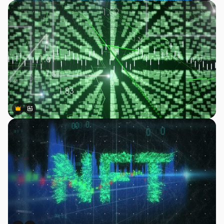
Premium
Premium
AIによって生成されました。