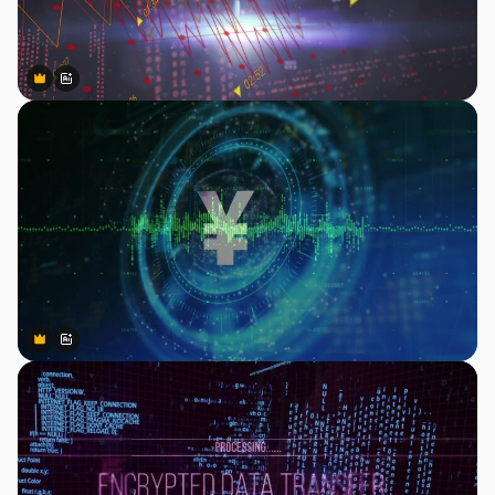
Premium
Premium
AIによって生成されました。
Premium
Premium
AIによって生成されました。