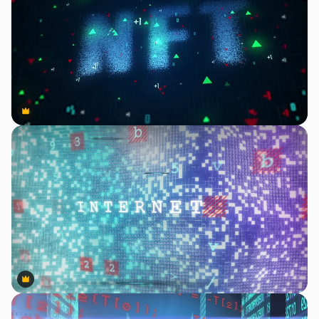
Premium
Premium
Premium
Premium