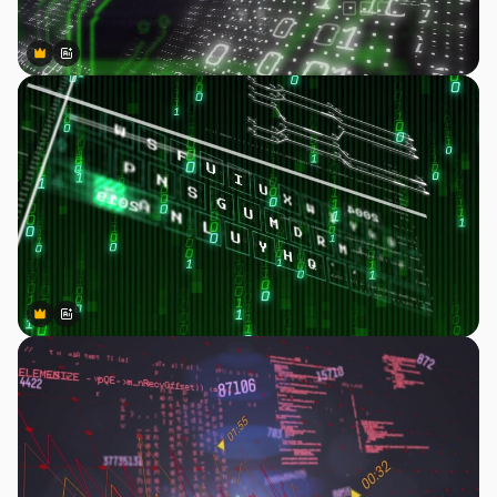
Premium
Premium
AIによって生成されました。
Premium
Premium
AIによって生成されました。