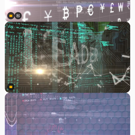
Premium
Premium
AIによって生成されました。
Premium
Premium