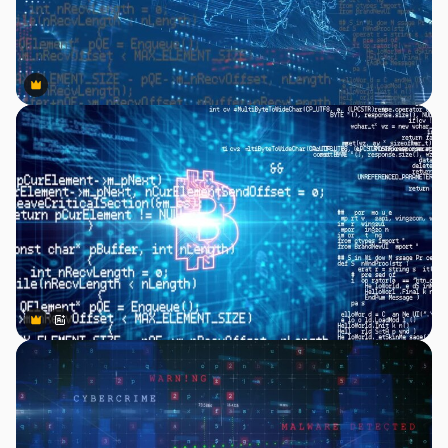
Premium
Premium
Premium
Premium
AIによって生成されました。