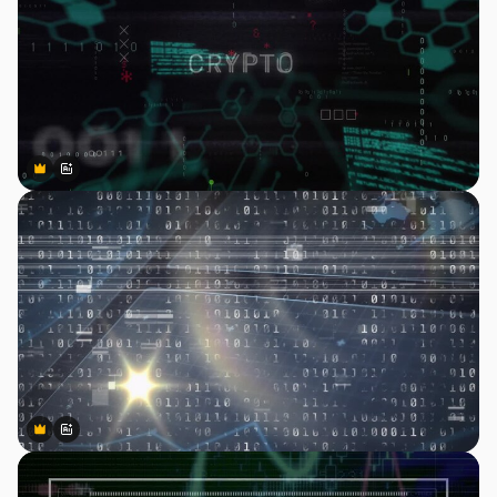
Premium
Premium
AIによって生成されました。
Premium
Premium
AIによって生成されました。