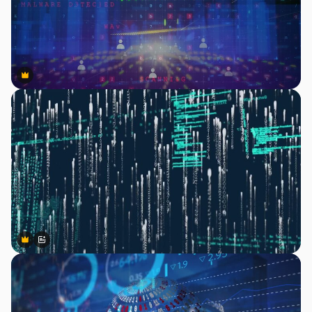
Premium
Premium
Premium
Premium
AIによって生成されました。