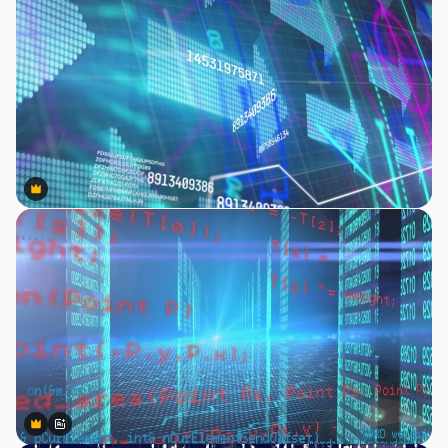
Premium
Premium
Premium
Premium
AIによって生成されました。