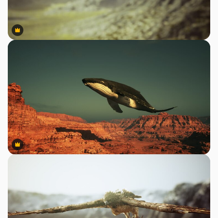
Premium
Premium
Premium
Premium