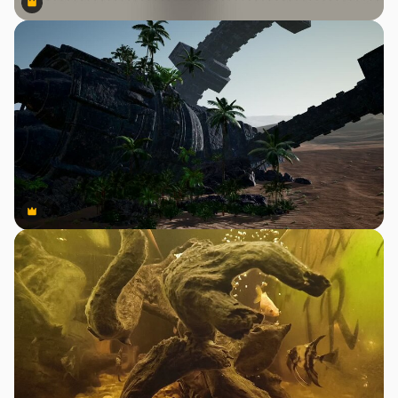
Premium
Premium
Premium
Premium