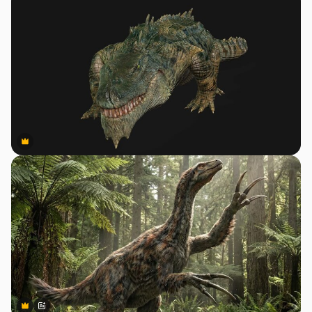
Premium
Premium
Premium
Premium
AIによって生成されました。