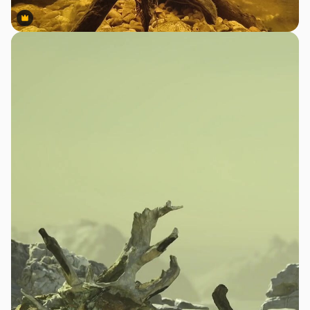
Premium
Premium