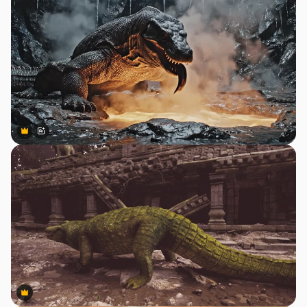
Premium
Premium
AIによって生成されました。
Premium
Premium