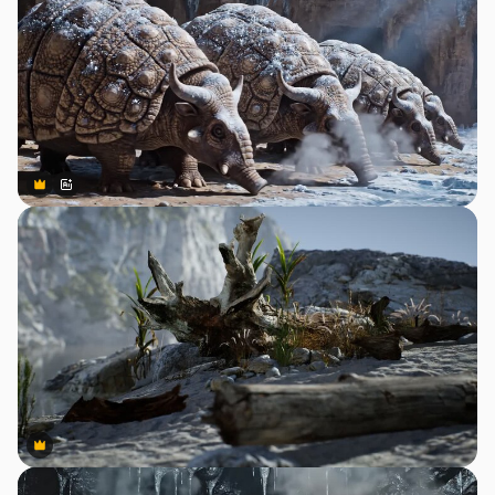
Premium
Premium
AIによって生成されました。
Premium
Premium