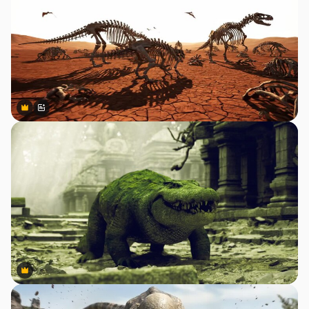
Premium
Premium
AIによって生成されました。
Premium
Premium