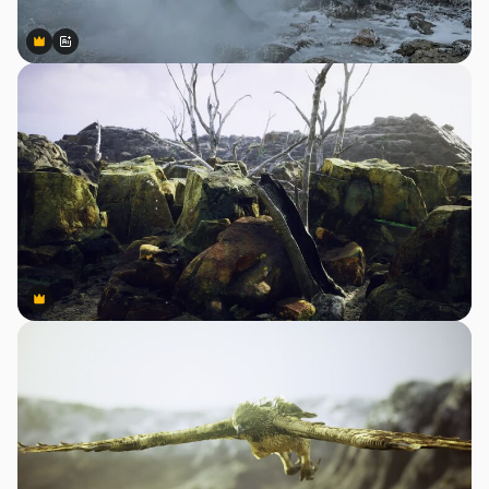
Premium
Premium
AIによって生成されました。
Premium
Premium