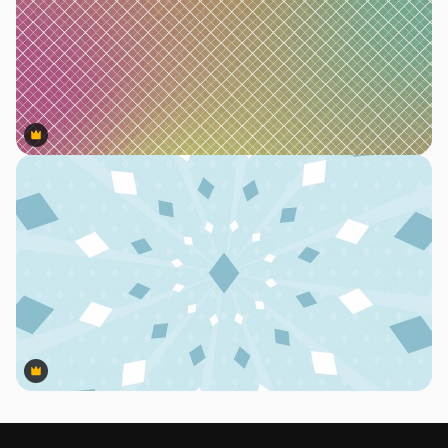
Premium
Premium
Premium
Premium