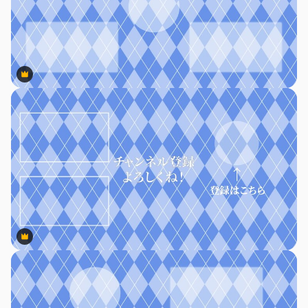
Premium
Premium
Premium
Premium