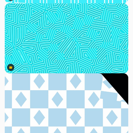
Premium
Premium