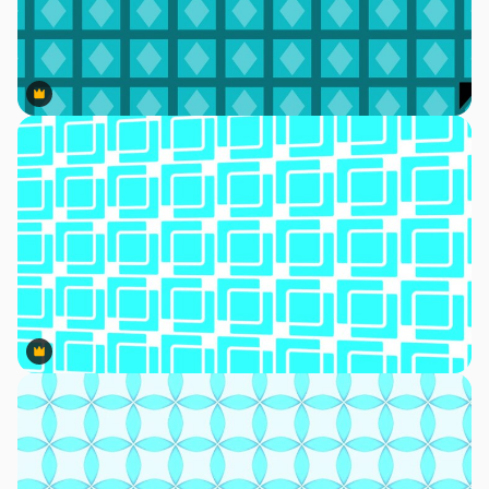
Premium
Premium
Premium
Premium