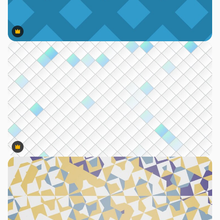
Premium
Premium
Premium
Premium