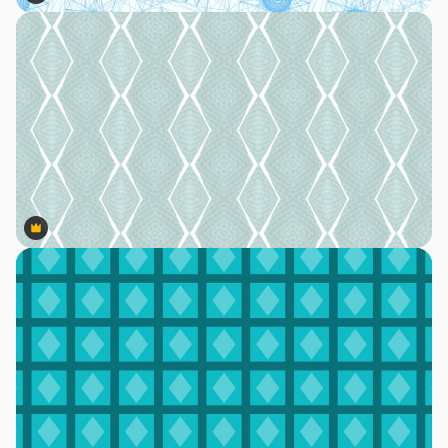
Premium
Premium