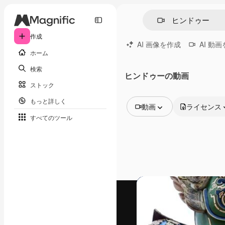
作成
AI 画像を作成
AI 動
ホーム
検索
ヒンドゥーの動画
ストック
もっと詳しく
動画
ライセンス
すべてのツール
全ての画像
ベクトル
イラスト
写真
PSD
テンプレート
モックアップ
動画
映像素材
モーショングラフィックス
動画テンプレート
アイコン
3D モデル