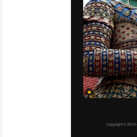
フォント
最高のクリエイ
ットフォーム。
店、スタジオを
います。
日本語
Premium
Premium
Premium
Premium
Premium
Premium
Premium
Premium
Premium
Premium
Premium
Premium
Premium
Premium
Premium
Premium
Premium
Premium
Premium
Premium
Premium
Premium
Premium
Premium
Premium
Premium
Premium
Premium
Premium
Premium
Premium
Premium
Premium
Premium
Premium
Premium
Premium
Premium
Premium
Premium
Premium
Premium
Premium
Premium
Premium
Premium
Premium
Premium
Premium
Premium
Premium
Premium
AIによって生成されま
AIによって生成されま
Premium
Premium
Premium
Premium
Premium
Premium
Premium
Premium
Premium
Premium
Premium
Premium
Premium
Premium
Premium
Premium
Premium
Premium
Premium
Premium
AIによって生成されま
Premium
Premium
Premium
Premium
Premium
Premium
AIによって生成されま
Premium
Premium
Premium
Premium
Premium
Premium
AIによって生成されま
Premium
Premium
AIによって生成さ
AIによって生成さ
AIによって生成さ
AIによって生成さ
AIによって生成さ
AIによって生成さ
AIによって生成さ
AIによって生成さ
Copyright © 2010-