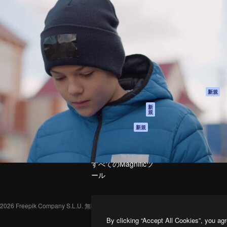
製品
はじめに
ティブ制作を導くためのプラ
Spaces
Academy
クリエイター、企業、代理
AI アシスタント
ドキュメント
含む100万人以上が利用して
AI 画像生成ツール
サポート
AI 動画生成ツール
利用規約
AI 音声合成ツール
プライバシーポリ
シー
ストックコンテン
ツ
オリジナル
新規
Claude/ChatGPT
クッキーポリシー
新
規
向けMCP
トラストセンター
エージェント
アフィリエイト
新規
API
法人向け
モバイルアプリ
れました。
すべてのMagnificツ
ール
2026
Freepik Company S.L.U.
無断複写・転載を禁じます
.
By clicking “Accept All Cookies”, you agr