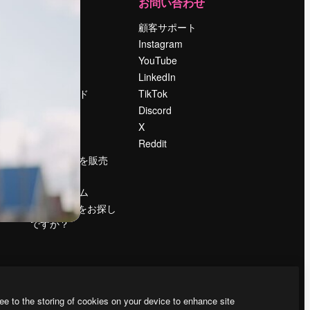
運営
お問い合わせ
料金
顧客サポート
会社概要
Instagram
Reviews
YouTube
採用情報
LinkedIn
検索トレンド
TikTok
ブログ
Discord
イベント
X
Slidesgo
Reddit
コンテンツを販売
する
プレスルーム
magnific.aiをお探し
ですか？
ee to the storing of cookies on your device to enhance site