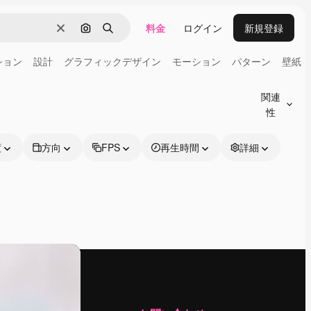
料金
ログイン
新規登録
消去
画像で検索
検索
ション
設計
グラフィックデザイン
モーション
パターン
壁紙
関連
性
度
方向
FPS
再生時間
詳細