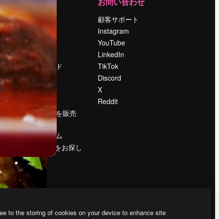
運営
お問い合わせ
料金
顧客サポート
会社概要
Instagram
Reviews
YouTube
採用情報
LinkedIn
検索トレンド
TikTok
ブログ
Discord
イベント
X
Slidesgo
Reddit
コンテンツを販売
する
プレスルーム
magnific.aiをお探し
ですか？
ee to the storing of cookies on your device to enhance site