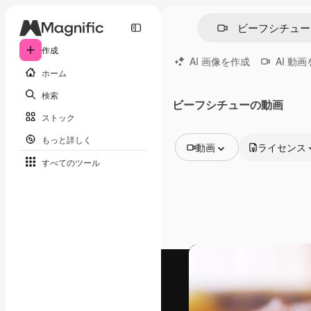
作成
AI 画像を作成
AI 動
ホーム
検索
ビーフシチューの動画
ストック
もっと詳しく
動画
ライセンス
すべてのツール
全ての画像
ベクトル
イラスト
写真
PSD
テンプレート
モックアップ
動画
映像素材
モーショングラフィックス
動画テンプレート
アイコン
3D モデル