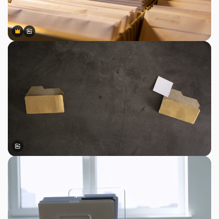
Premium
Premium
AIによって生成されました。
AIによって生成されました。