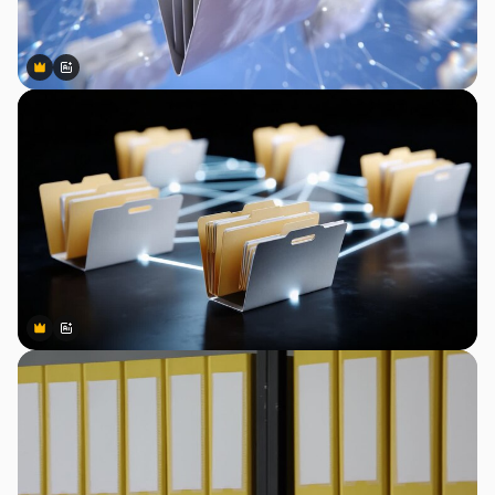
Premium
Premium
AIによって生成されました。
Premium
Premium
AIによって生成されました。