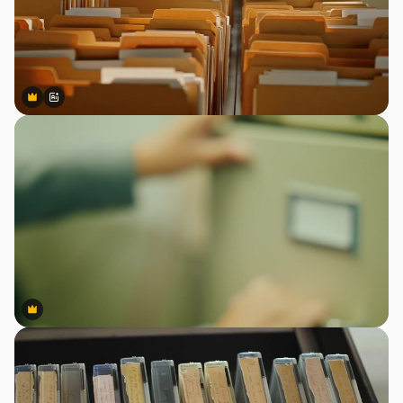
Premium
Premium
AIによって生成されました。
Premium
Premium