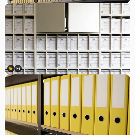
Premium
Premium
AIによって生成されました。