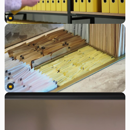
Premium
Premium
Premium
Premium