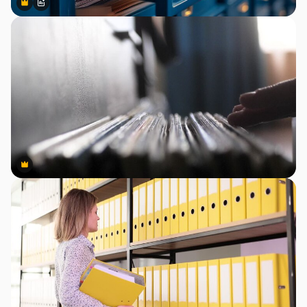
Premium
Premium
AIによって生成されました。
Premium
Premium