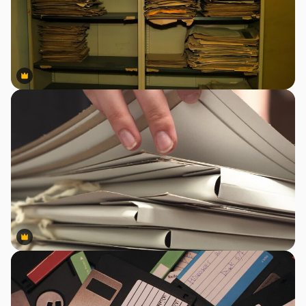
Premium
Premium
Premium
Premium