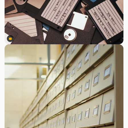
Premium
Premium