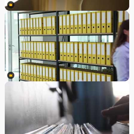
Premium
Premium
Premium
Premium