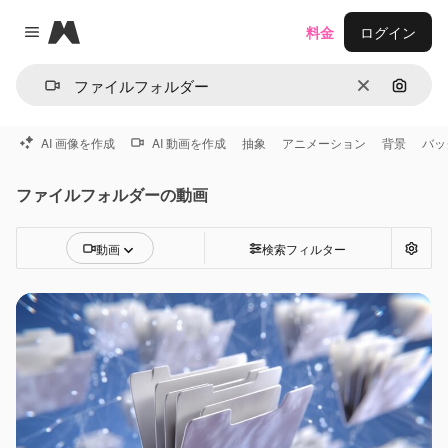
Magnific
料金
ログイン
Close menu
消去
画像で
AI 画像を作成
AI 動画を作成
抽象
アニメーション
背景
バッ
ファイルフォルダーの動画
動画
検索フィルター