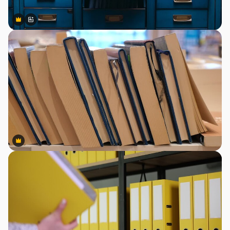
Premium
Premium
AIによって生成されました。
Premium
Premium