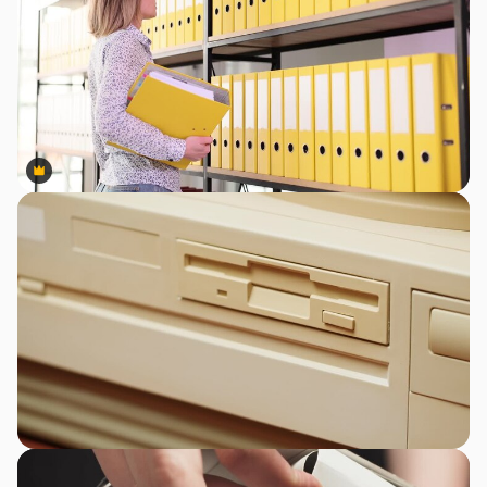
Premium
Premium