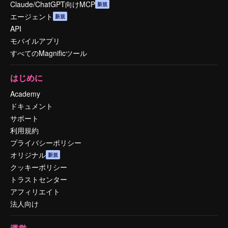
Claude/ChatGPT向けMCP
新規
エージェント
新規
API
モバイルアプリ
すべてのMagnificツール
はじめに
Academy
ドキュメント
サポート
利用規約
プライバシーポリシー
オリジナル
新規
クッキーポリシー
トラストセンター
アフィリエイト
法人向け