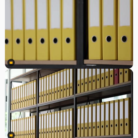
Premium
Premium
Premium
Premium