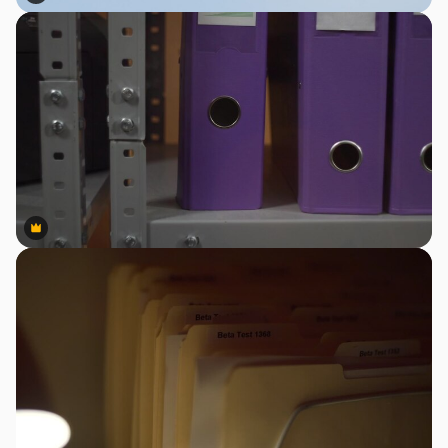
Premium
Premium