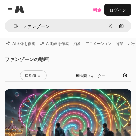
Magnific
料金
ログイン
Close menu
消去
画像で
AI 画像を作成
AI 動画を作成
抽象
アニメーション
背景
バッ
ファンゾーンの動画
動画
検索フィルター