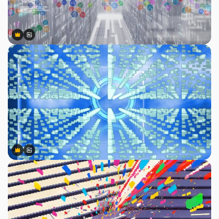
Premium
Premium
AIによって生成されました。
Premium
Premium
AIによって生成されました。