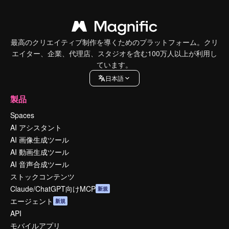
最高のクリエイティブ制作を導くためのプラットフォーム。クリ
エイター、企業、代理店、スタジオを含む100万人以上が利用し
ています。
日本語
製品
Spaces
AI アシスタント
AI 画像生成ツール
AI 動画生成ツール
AI 音声合成ツール
ストックコンテンツ
Claude/ChatGPT向けMCP
新規
エージェント
新規
API
モバイルアプリ