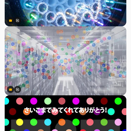
Premium
Premium
AIによって生成されました。
Premium
Premium
AIによって生成されました。