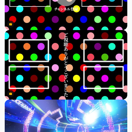
Premium
Premium
Premium
Premium