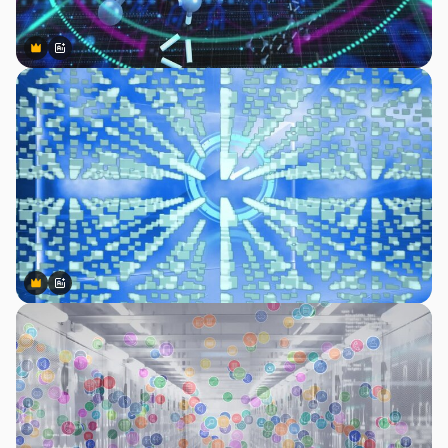
Premium
Premium
AIによって生成されました。
Premium
Premium
AIによって生成されました。