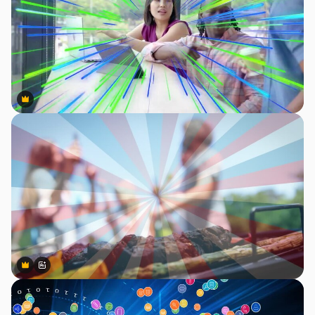
Premium
Premium
Premium
Premium
AIによって生成されました。