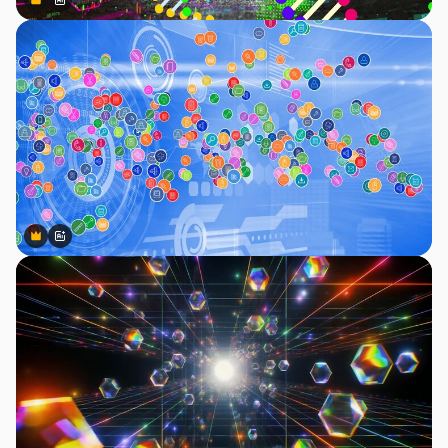
Premium
Premium
AIによって生成されました。
Premium
Premium
AIによって生成されました。