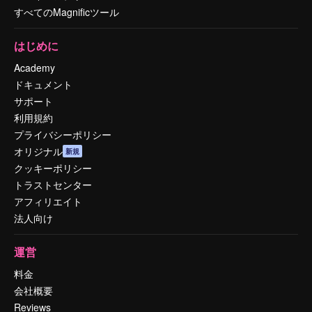
すべてのMagnificツール
はじめに
Academy
ドキュメント
サポート
利用規約
プライバシーポリシー
オリジナル
新規
クッキーポリシー
トラストセンター
アフィリエイト
法人向け
運営
料金
会社概要
Reviews