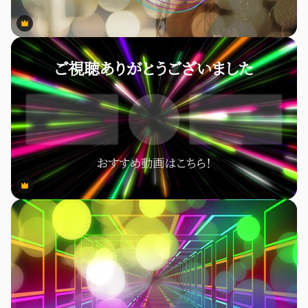
Premium
Premium
Premium
Premium