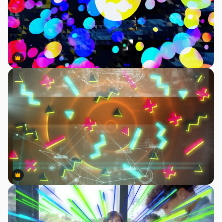
Premium
Premium
Premium
Premium