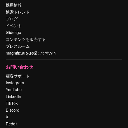
採用情報
検索トレンド
ブログ
イベント
Slidesgo
コンテンツを販売する
プレスルーム
magnific.aiをお探しですか？
お問い合わせ
顧客サポート
Instagram
YouTube
LinkedIn
TikTok
Discord
X
Reddit