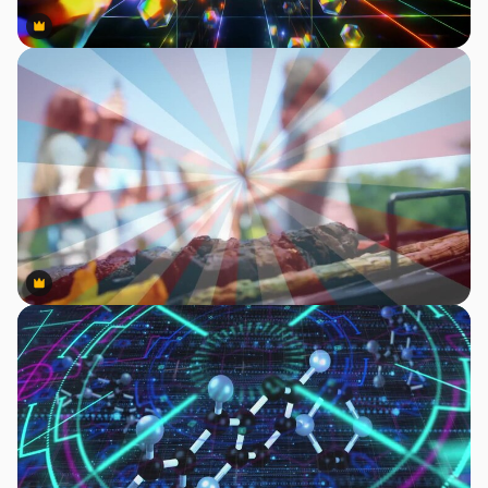
Premium
Premium
Premium
Premium