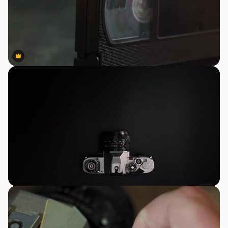
Premium
Premium