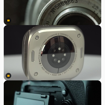
Premium
Premium
Premium
Premium