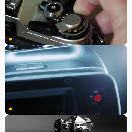
Premium
Premium
Premium
Premium