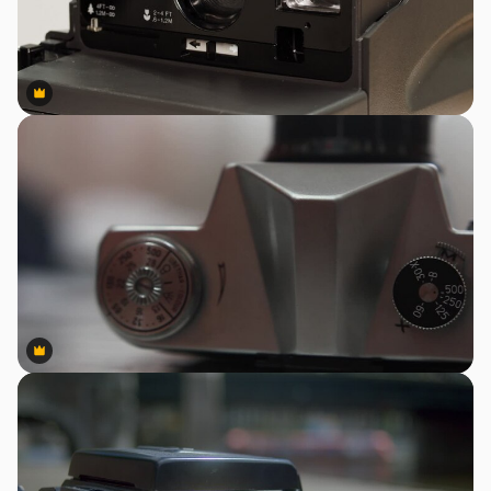
Premium
Premium
Premium
Premium