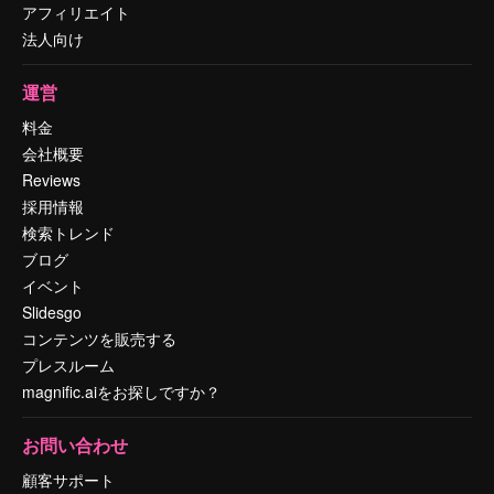
アフィリエイト
法人向け
運営
料金
会社概要
Reviews
採用情報
検索トレンド
ブログ
イベント
Slidesgo
コンテンツを販売する
プレスルーム
magnific.aiをお探しですか？
お問い合わせ
顧客サポート