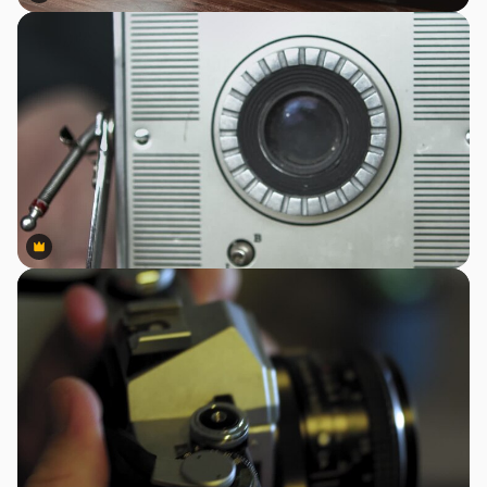
Premium
Premium