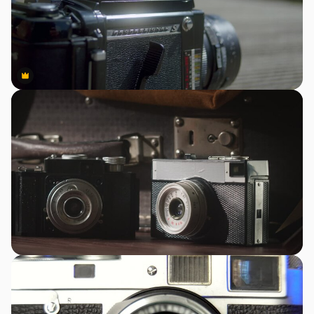
Premium
Premium