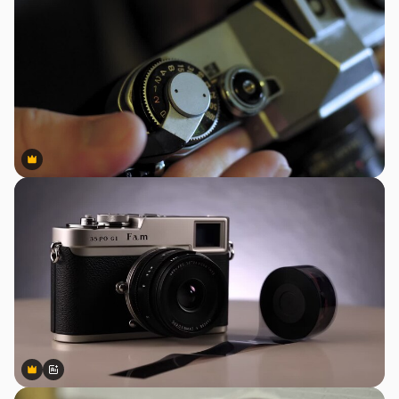
Premium
Premium
Premium
Premium
AIによって生成されました。