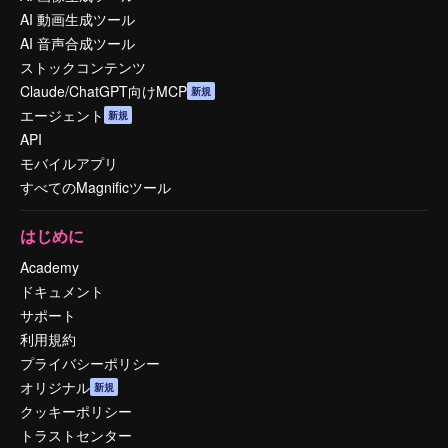
AI 動画生成ツール
AI 音声合成ツール
ストックコンテンツ
Claude/ChatGPT向けMCP
新規
エージェント
新規
API
モバイルアプリ
すべてのMagnificツール
はじめに
Academy
ドキュメント
サポート
利用規約
プライバシーポリシー
オリジナル
新規
クッキーポリシー
トラストセンター