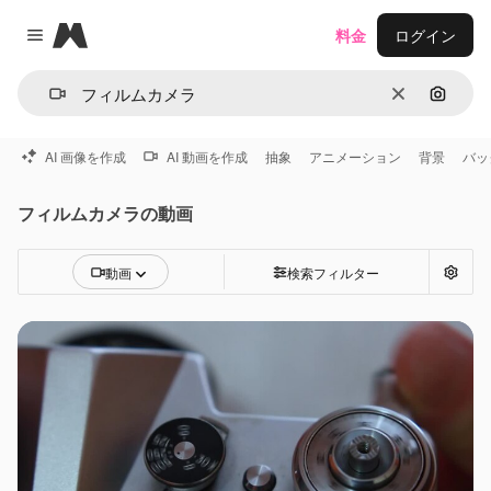
Magnific
料金
ログイン
Close menu
消去
画像で
AI 画像を作成
AI 動画を作成
抽象
アニメーション
背景
バッ
フィルムカメラの動画
動画
検索フィルター