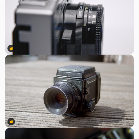
Premium
Premium
Premium
Premium