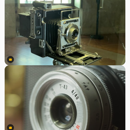
Premium
Premium
Premium
Premium