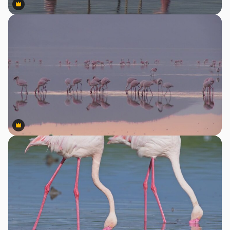
Premium
Premium
Premium
Premium