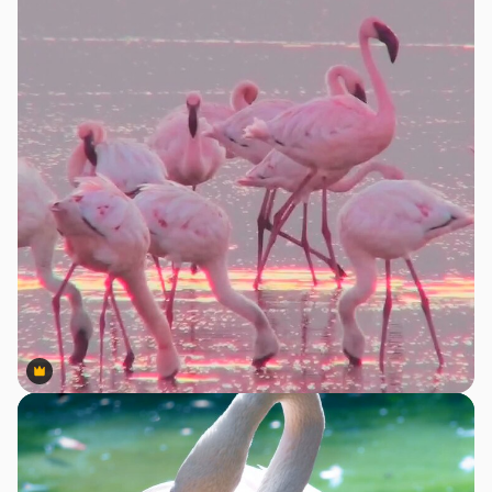
Premium
Premium