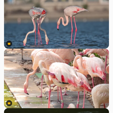
Premium
Premium
Premium
Premium