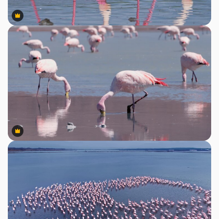
Premium
Premium
Premium
Premium