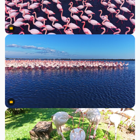
Premium
Premium
Premium
Premium