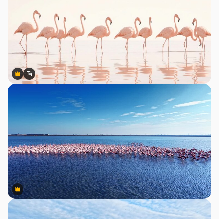
Premium
Premium
AIによって生成されました。
Premium
Premium