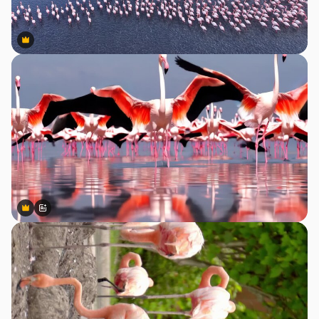
Premium
Premium
Premium
Premium
AIによって生成されました。