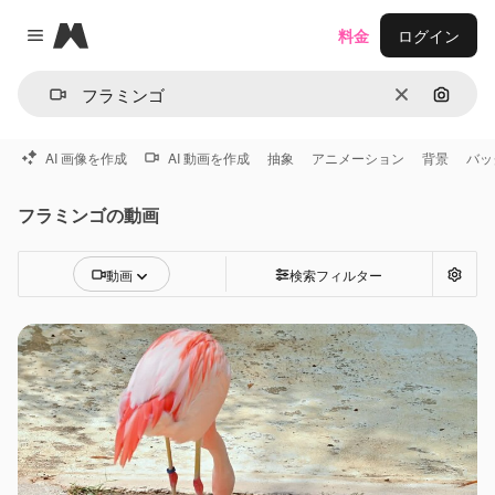
Magnific
料金
ログイン
Close menu
消去
画像で
AI 画像を作成
AI 動画を作成
抽象
アニメーション
背景
バッ
フラミンゴの動画
動画
検索フィルター