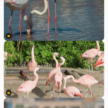
Premium
Premium
Premium
Premium