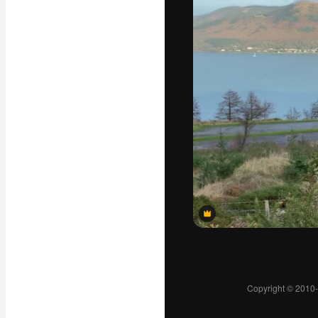
フォント
最高のクリエイ
ットフォーム。
店、スタジオを
います。
日本語
Premium
Premium
Premium
Premium
Premium
Premium
Premium
Premium
Premium
Premium
Premium
Premium
Premium
Premium
Premium
Premium
Premium
Premium
Premium
Premium
Premium
Premium
Premium
Premium
Premium
Premium
Premium
Premium
Premium
Premium
Premium
Premium
Premium
Premium
Premium
Premium
Premium
Premium
Premium
Premium
Premium
Premium
Premium
Premium
Premium
Premium
Premium
Premium
Premium
Premium
Premium
Premium
Premium
Premium
Premium
Premium
Premium
Premium
Premium
Premium
Premium
Premium
Premium
Premium
Premium
Premium
Premium
Premium
Premium
Premium
Premium
Premium
Premium
Premium
Premium
Premium
Premium
Premium
Premium
Premium
Premium
Premium
Premium
Premium
Premium
Premium
Premium
Premium
Premium
Premium
Premium
Premium
Premium
Premium
Premium
Premium
Premium
Premium
Premium
Premium
Copyright © 2010-