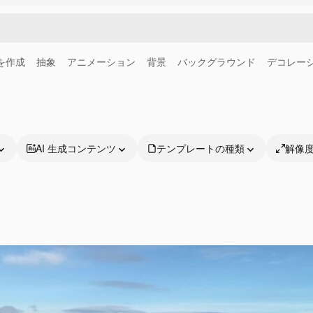
画を作成
抽象
アニメーション
背景
バックグラウンド
デコレー
AI 生成コンテンツ
テンプレートの種類
解像