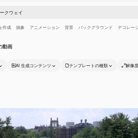
画を作成
抽象
アニメーション
背景
バックグラウンド
デコレー
の動画
AI 生成コンテンツ
テンプレートの種類
解像