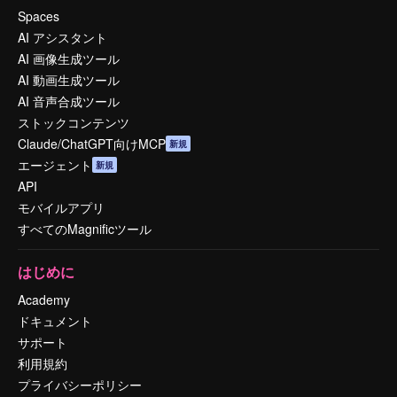
Spaces
AI アシスタント
AI 画像生成ツール
AI 動画生成ツール
AI 音声合成ツール
ストックコンテンツ
Claude/ChatGPT向けMCP
新規
エージェント
新規
API
モバイルアプリ
すべてのMagnificツール
はじめに
Academy
ドキュメント
サポート
利用規約
プライバシーポリシー