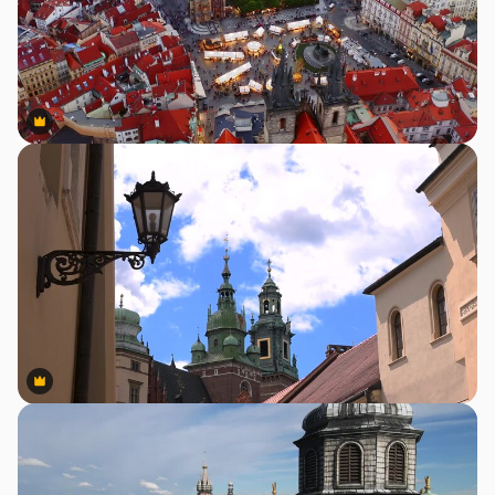
Premium
Premium
Premium
Premium