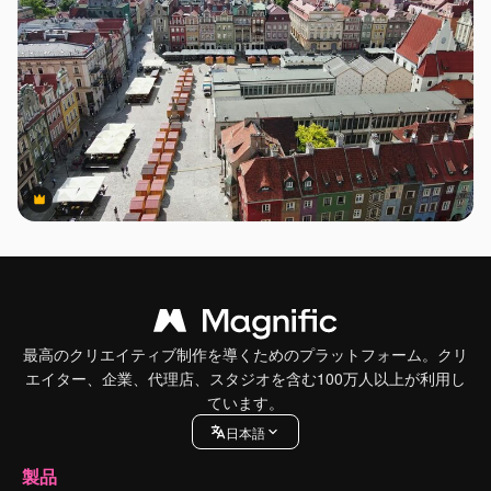
Premium
Premium
最高のクリエイティブ制作を導くためのプラットフォーム。クリ
エイター、企業、代理店、スタジオを含む100万人以上が利用し
ています。
日本語
製品