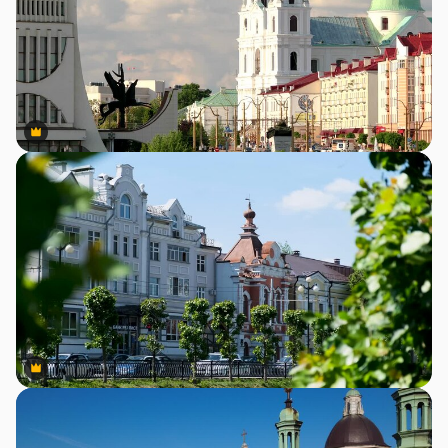
Premium
Premium
Premium
Premium