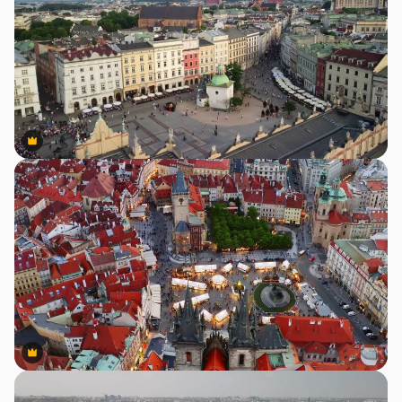
Premium
Premium
Premium
Premium