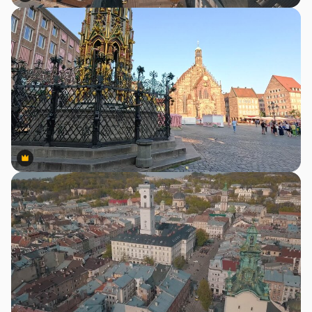
Premium
Premium