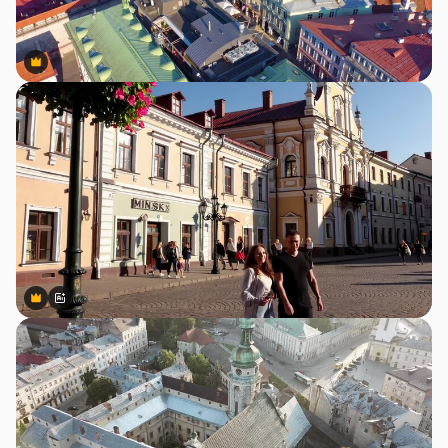
Premium
Premium
Premium
Premium
AIによって生成されました。