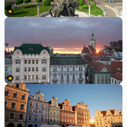
Premium
Premium
Premium
Premium