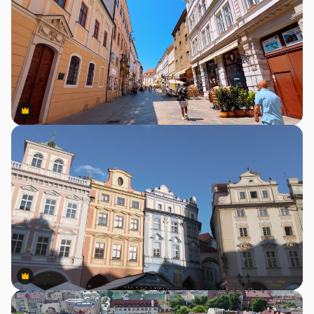
Premium
Premium
Premium
Premium