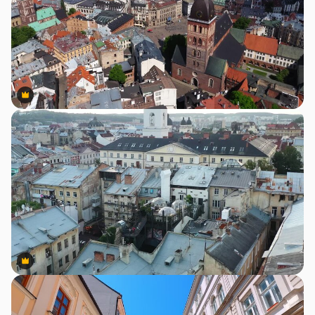
Premium
Premium
Premium
Premium