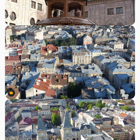
Premium
Premium