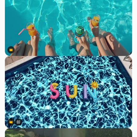
Premium
Premium
Premium
Premium
AIによって生成されました。