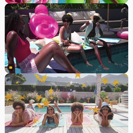
Premium
Premium