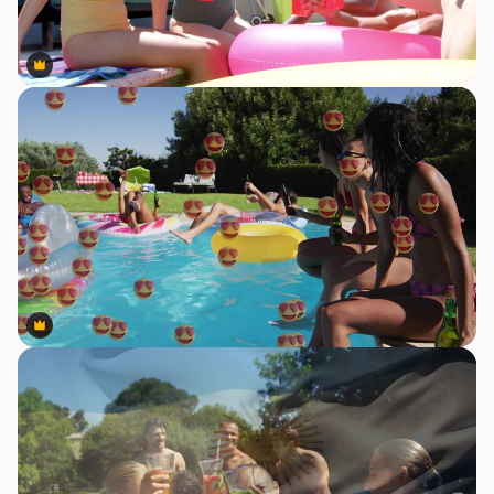
Premium
Premium
Premium
Premium