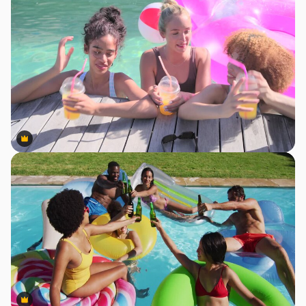
Premium
Premium
Premium
Premium