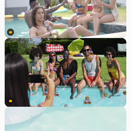
Premium
Premium
Premium
Premium