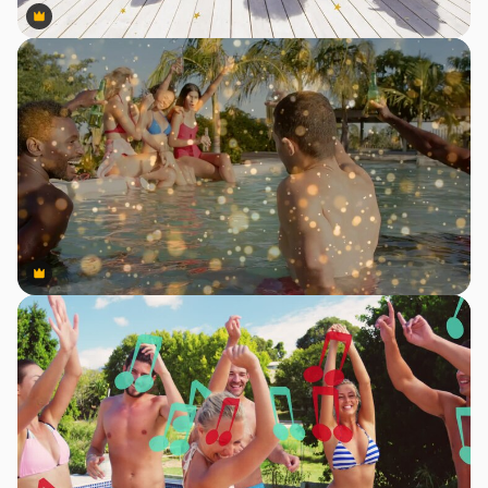
Premium
Premium
Premium
Premium