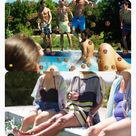
Premium
Premium