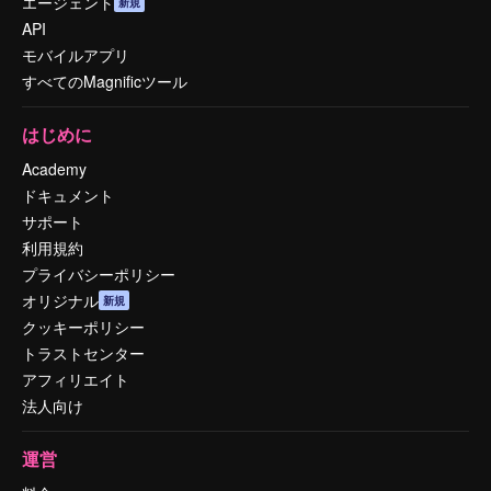
エージェント
新規
API
モバイルアプリ
すべてのMagnificツール
はじめに
Academy
ドキュメント
サポート
利用規約
プライバシーポリシー
オリジナル
新規
クッキーポリシー
トラストセンター
アフィリエイト
法人向け
運営