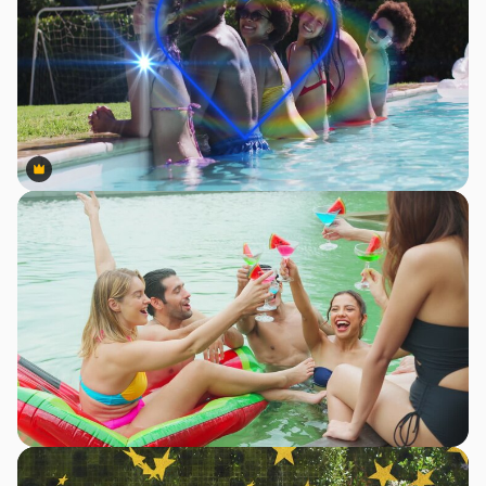
Premium
Premium