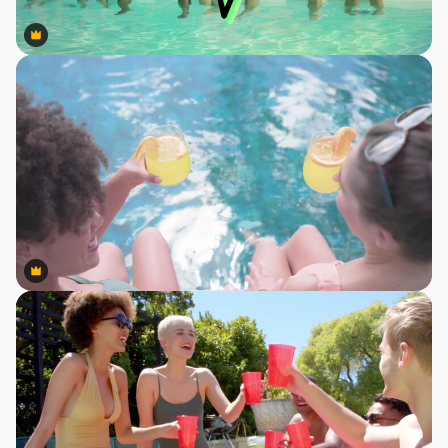
Premium
Premium
Premium
Premium