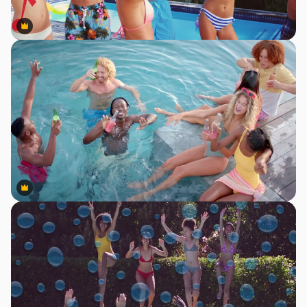
Premium
Premium
Premium
Premium