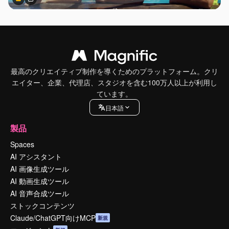
Premium
Premium
AIによって生成されました。
最高のクリエイティブ制作を導くためのプラットフォーム。クリ
エイター、企業、代理店、スタジオを含む100万人以上が利用し
ています。
日本語
製品
Spaces
AI アシスタント
AI 画像生成ツール
AI 動画生成ツール
AI 音声合成ツール
ストックコンテンツ
Claude/ChatGPT向けMCP
新規