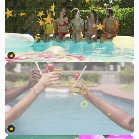
Premium
Premium
Premium
Premium