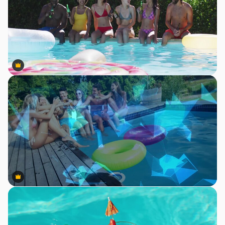
Premium
Premium
Premium
Premium