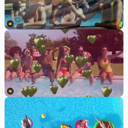
Premium
Premium
Premium
Premium