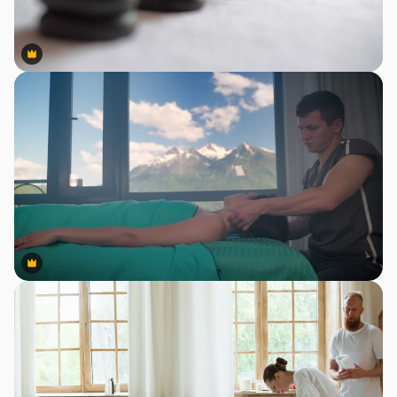
Premium
Premium
Premium
Premium