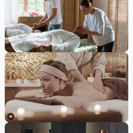
Premium
Premium