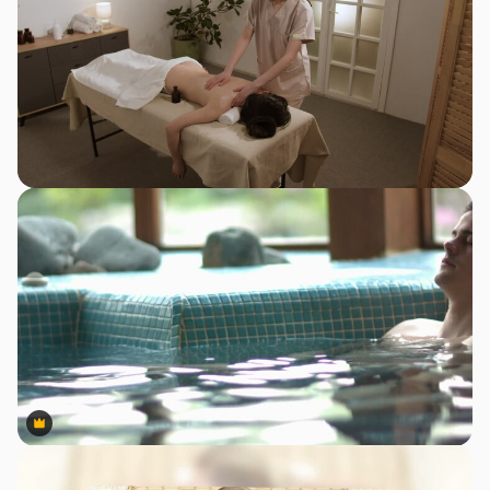
Premium
Premium