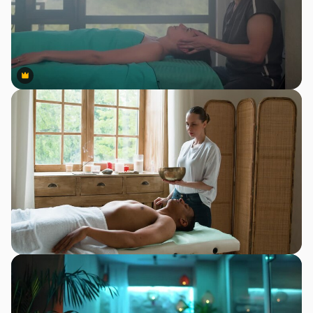
Premium
Premium