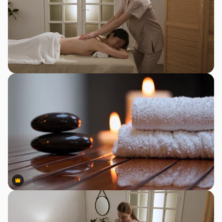
Premium
Premium