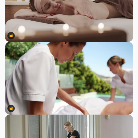
Premium
Premium
Premium
Premium