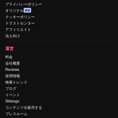
プライバシーポリシー
オリジナル
新規
クッキーポリシー
トラストセンター
アフィリエイト
法人向け
運営
料金
会社概要
Reviews
採用情報
検索トレンド
ブログ
イベント
Slidesgo
コンテンツを販売する
プレスルーム