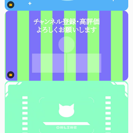
Premium
Premium
Premium
Premium