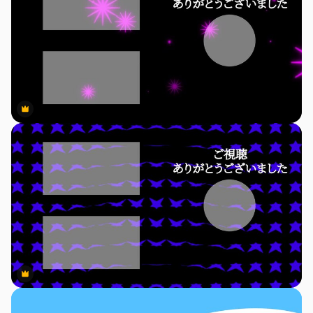
Premium
Premium
Premium
Premium