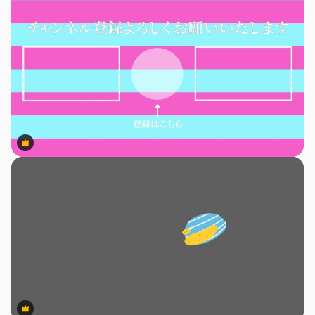
Premium
Premium
Premium
Premium