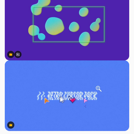
Premium
Premium
AIによって生成されました。
Premium
Premium