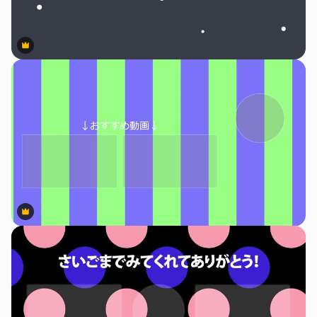
Premium
Premium
Premium
Premium