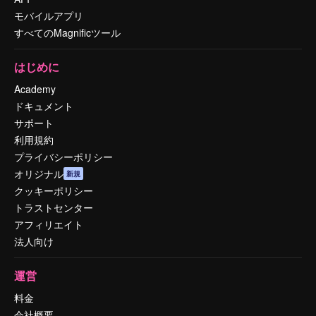
モバイルアプリ
すべてのMagnificツール
はじめに
Academy
ドキュメント
サポート
利用規約
プライバシーポリシー
オリジナル
新規
クッキーポリシー
トラストセンター
アフィリエイト
法人向け
運営
料金
会社概要