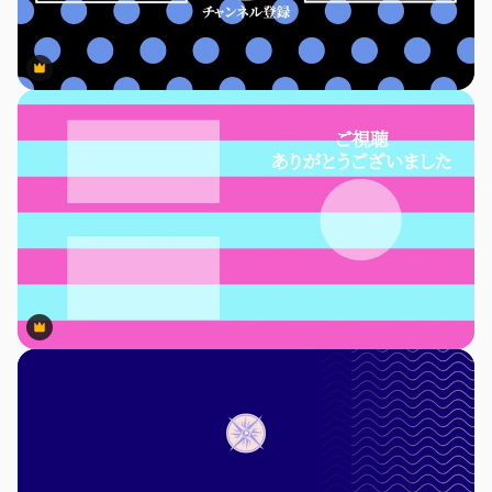
Premium
Premium
Premium
Premium