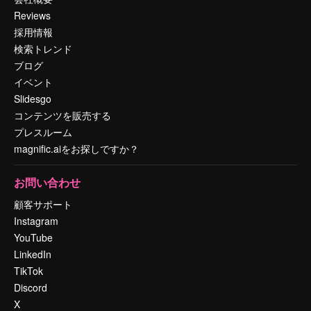
Reviews
採用情報
検索トレンド
ブログ
イベント
Slidesgo
コンテンツを販売する
プレスルーム
magnific.aiをお探しですか？
お問い合わせ
顧客サポート
Instagram
YouTube
LinkedIn
TikTok
Discord
X