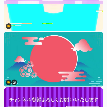
Premium
Premium
Premium
Premium
AIによって生成されました。