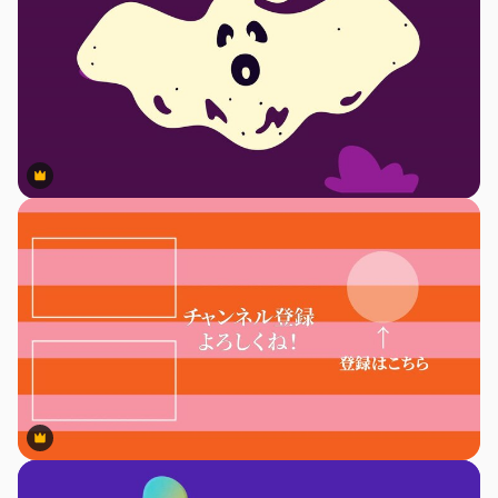
Premium
Premium
Premium
Premium