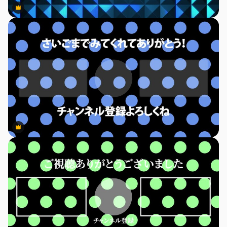
Premium
Premium
Premium
Premium