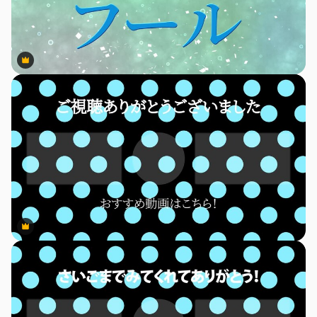
Premium
Premium
Premium
Premium