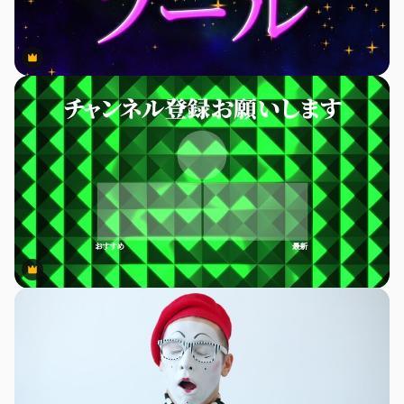
Premium
Premium
Premium
Premium