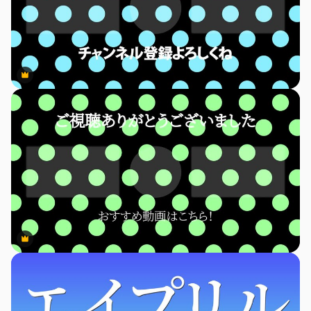
Premium
Premium
Premium
Premium