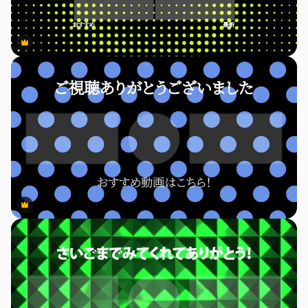
Premium
Premium
Premium
Premium