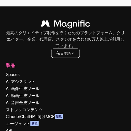
最高のクリエイティブ制作を導くためのプラットフォーム。クリ
エイター、企業、代理店、スタジオを含む100万人以上が利用し
ています。
日本語
製品
Spaces
AI アシスタント
AI 画像生成ツール
AI 動画生成ツール
AI 音声合成ツール
ストックコンテンツ
Claude/ChatGPT向けMCP
新規
エージェント
新規
API