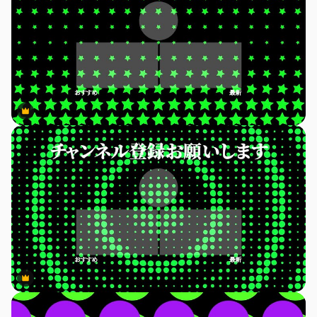
Premium
Premium
Premium
Premium