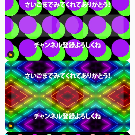
Premium
Premium
Premium
Premium