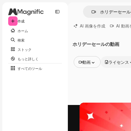
作成
AI 画像を作成
AI 動
ホーム
検索
ホリデーセールの動画
ストック
もっと詳しく
動画
ライセンス
すべてのツール
全ての画像
ベクトル
イラスト
写真
PSD
テンプレート
モックアップ
動画
映像素材
モーショングラフィックス
動画テンプレート
アイコン
3D モデル