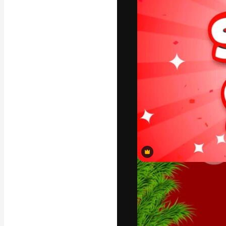
フォント
最高のクリエイ
ットフォーム。
店、スタジオを
います。
日本語
Premium
Premium
Premium
Premium
Premium
Premium
Premium
Premium
Premium
Premium
Premium
Premium
Premium
Premium
Premium
Premium
Premium
Premium
Premium
Premium
Premium
Premium
Premium
Premium
Premium
Premium
Premium
Premium
Premium
Premium
Premium
Premium
Premium
Premium
Premium
Premium
Premium
Premium
Premium
Premium
Premium
Premium
Premium
Premium
Premium
Premium
Premium
Premium
Premium
Premium
Premium
Premium
Premium
Premium
Premium
Premium
Premium
Premium
Premium
Premium
Premium
Premium
Premium
Premium
Premium
Premium
Premium
Premium
Premium
Premium
Premium
Premium
Premium
Premium
Premium
Premium
Premium
Premium
Premium
Premium
Premium
Premium
Premium
Premium
Premium
Premium
Premium
Premium
Premium
Premium
Premium
Premium
Premium
Premium
Premium
Premium
AIによって生成さ
AIによって生成さ
AIによって生成さ
AIによって生成さ
AIによって生成さ
AIによって生成さ
AIによって生成さ
AIによって生成さ
AIによって生成さ
AIによって生成さ
AIによって生成さ
AIによって生成さ
AIによって生成さ
AIによって生成さ
AIによって生成さ
AIによって生成さ
AIによって生成さ
AIによって生成さ
AIによって生成さ
AIによって生成さ
AIによって生成さ
Copyright © 2010-