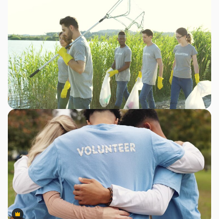
Premium
Premium