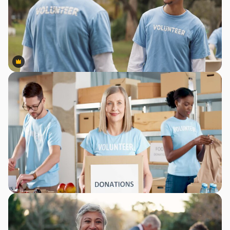
Premium
Premium