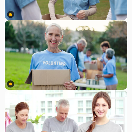
Premium
Premium
Premium
Premium