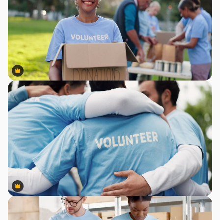
Premium
Premium
Premium
Premium