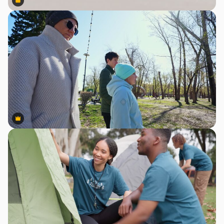
Premium
Premium
Premium
Premium