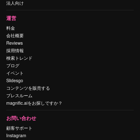
法人向け
運営
料金
会社概要
Reviews
採用情報
検索トレンド
ブログ
イベント
Slidesgo
コンテンツを販売する
プレスルーム
magnific.aiをお探しですか？
お問い合わせ
顧客サポート
Instagram