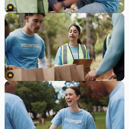
Premium
Premium
Premium
Premium