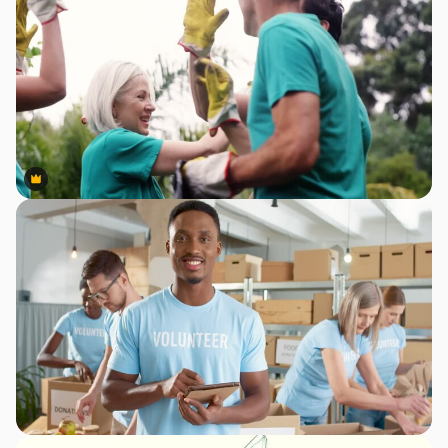
Premium
Premium