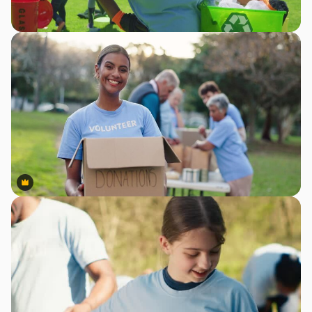
Premium
Premium