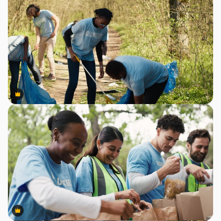
Premium
Premium
Premium
Premium