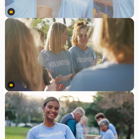
Premium
Premium
Premium
Premium