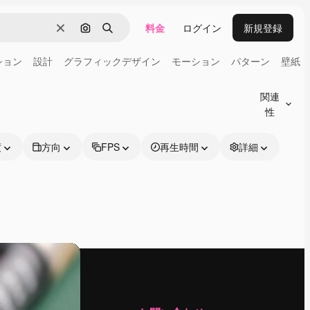
料金
ログイン
新規登録
消去
画像で検索
検索
ション
設計
グラフィックデザイン
モーション
パターン
壁紙
関連
性
度
方向
FPS
再生時間
詳細