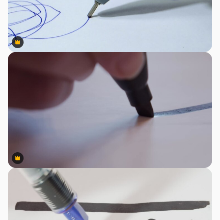
Premium
Premium
Premium
Premium