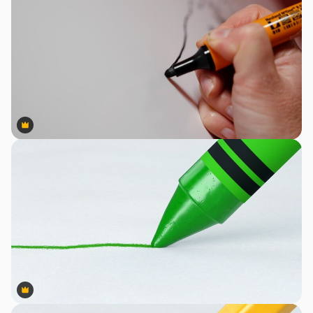
Premium
Premium
Premium
Premium