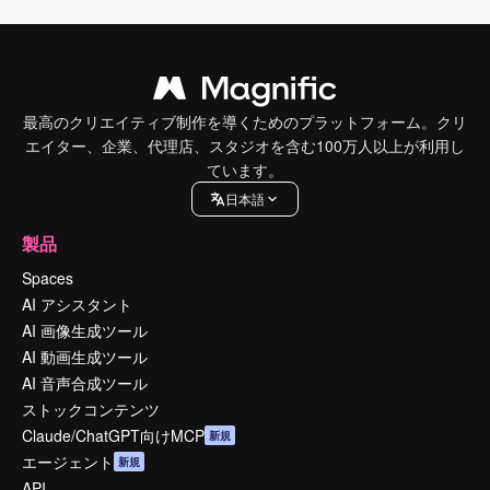
最高のクリエイティブ制作を導くためのプラットフォーム。クリ
エイター、企業、代理店、スタジオを含む100万人以上が利用し
ています。
日本語
製品
Spaces
AI アシスタント
AI 画像生成ツール
AI 動画生成ツール
AI 音声合成ツール
ストックコンテンツ
Claude/ChatGPT向けMCP
新規
エージェント
新規
API