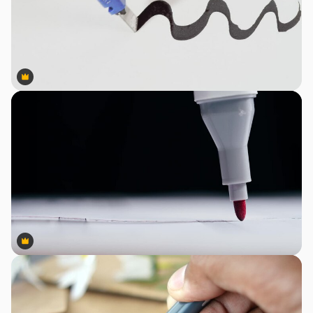
Premium
Premium
Premium
Premium