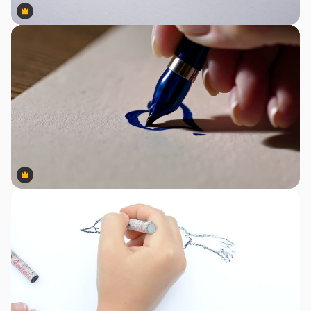
Premium
Premium
Premium
Premium