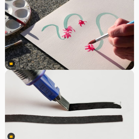
Premium
Premium
Premium
Premium