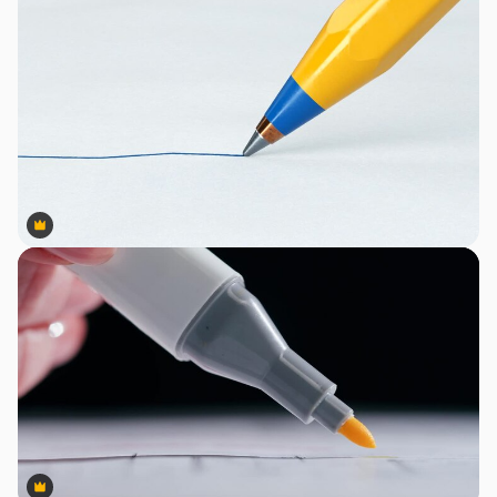
Premium
Premium
Premium
Premium