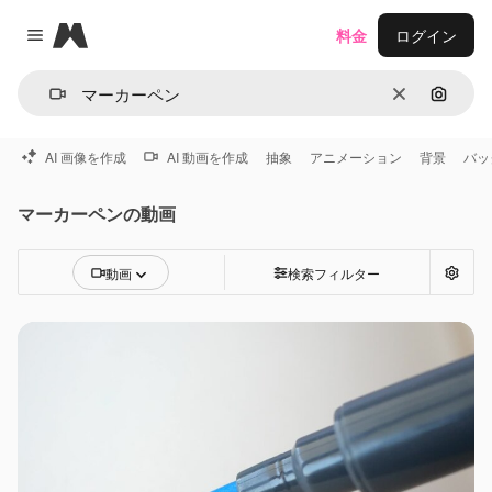
Magnific
料金
ログイン
Close menu
消去
画像で
AI 画像を作成
AI 動画を作成
抽象
アニメーション
背景
バッ
マーカーペンの動画
動画
検索フィルター