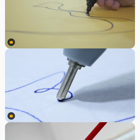
Premium
Premium
Premium
Premium