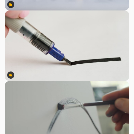
Premium
Premium
Premium
Premium