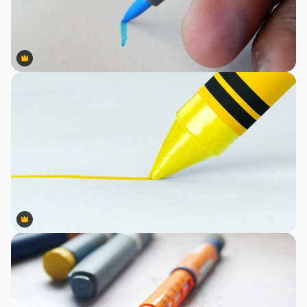
Premium
Premium
Premium
Premium