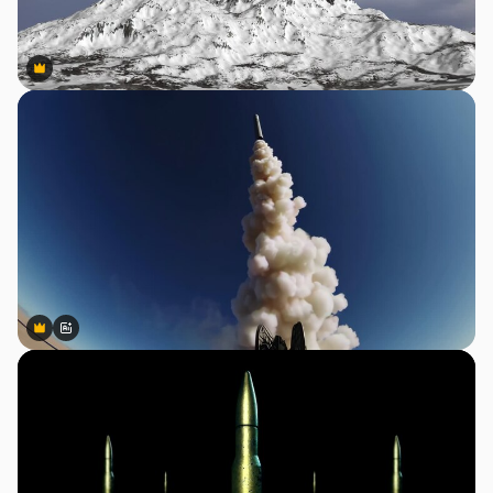
Premium
Premium
Premium
Premium
AIによって生成されました。