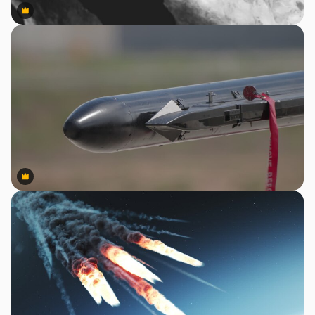
Premium
Premium
Premium
Premium