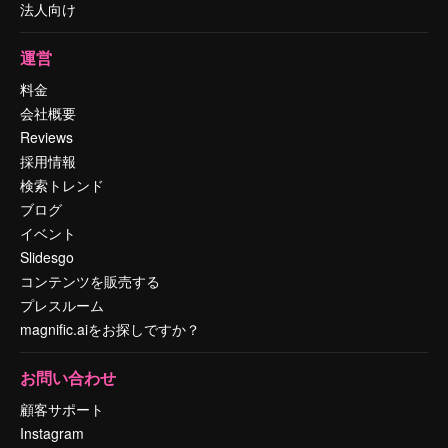
法人向け
運営
料金
会社概要
Reviews
採用情報
検索トレンド
ブログ
イベント
Slidesgo
コンテンツを販売する
プレスルーム
magnific.aiをお探しですか？
お問い合わせ
顧客サポート
Instagram