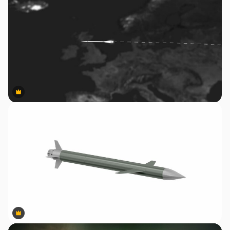
Premium
Premium
Premium
Premium