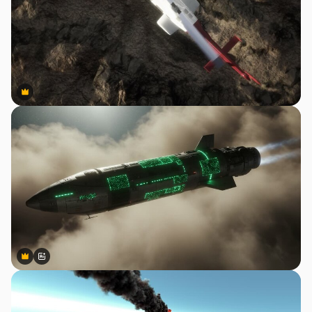
Premium
Premium
Premium
Premium
AIによって生成されました。