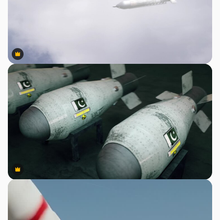
Premium
Premium
Premium
Premium