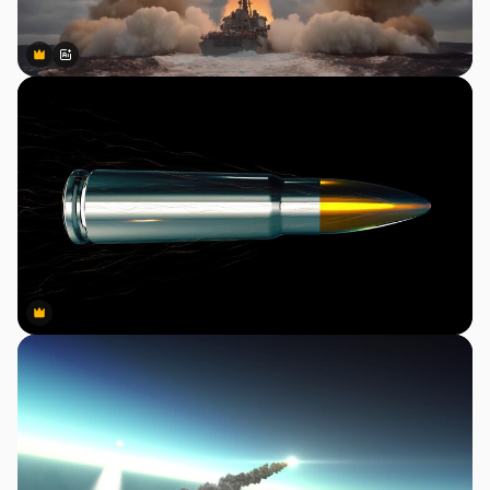
Premium
Premium
AIによって生成されました。
Premium
Premium