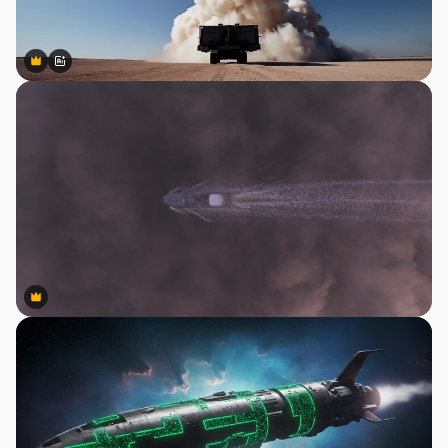
Premium
Premium
AIによって生成されました。
Premium
Premium