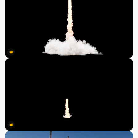
Premium
Premium
Premium
Premium