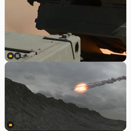
Premium
Premium
AIによって生成されました。
Premium
Premium