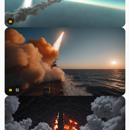
Premium
Premium
Premium
Premium
AIによって生成されました。