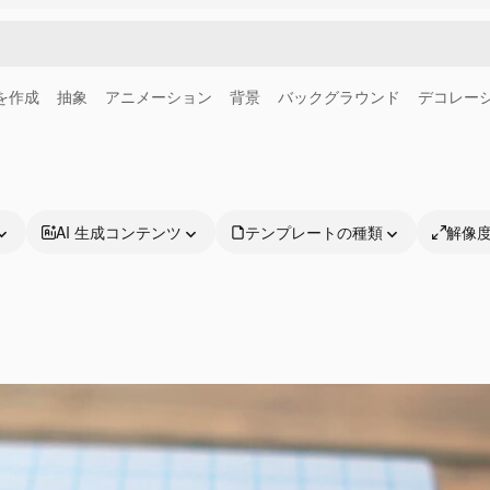
画を作成
抽象
アニメーション
背景
バックグラウンド
デコレー
AI 生成コンテンツ
テンプレートの種類
解像