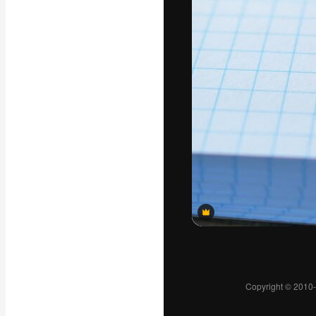
フォント
最高のクリエイ
ットフォーム。
店、スタジオを
います。
日本語
Premium
Premium
Premium
Premium
Premium
Premium
Premium
Premium
Premium
Premium
Premium
Premium
Premium
Premium
Premium
Premium
Premium
Premium
Premium
Premium
Premium
Premium
Premium
Premium
Premium
Premium
Premium
Premium
Premium
Premium
Premium
Premium
Premium
Premium
Premium
Premium
Premium
Premium
Premium
Premium
Premium
Premium
Premium
Premium
Premium
Premium
Premium
Premium
Premium
Premium
Premium
Premium
Premium
Premium
Premium
Premium
Premium
Premium
Premium
Premium
Premium
Premium
Premium
Premium
Premium
Premium
Premium
Premium
Premium
Premium
Premium
Premium
Premium
Premium
Premium
Premium
Premium
Premium
Premium
Premium
Premium
Premium
Premium
Premium
Premium
Premium
Premium
Premium
Premium
Premium
Premium
Premium
Premium
Premium
Premium
Premium
Premium
Premium
AIによって生成さ
AIによって生成さ
AIによって生成さ
AIによって生成さ
AIによって生成さ
AIによって生成さ
AIによって生成さ
AIによって生成さ
AIによって生成さ
AIによって生成さ
Copyright © 2010-