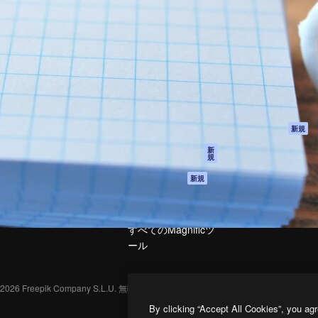
製品
はじめに
ティブ制作を導くためのプラ
Spaces
Academy
クリエイター、企業、代理
AI アシスタント
ドキュメント
含む100万人以上が利用して
AI 画像生成ツール
サポート
AI 動画生成ツール
利用規約
AI 音声合成ツール
プライバシーポリ
シー
ストックコンテン
ツ
オリジナル
新規
Claude/ChatGPT
クッキーポリシー
新
規
向けMCP
トラストセンター
エージェント
アフィリエイト
新規
API
法人向け
モバイルアプリ
れました。
れました。
れました。
れました。
れました。
れました。
れました。
れました。
れました。
れました。
すべてのMagnificツ
ール
2026
Freepik Company S.L.U.
無断複写・転載を禁じます
.
By clicking “Accept All Cookies”, you agr