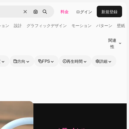
料金
ログイン
新規登録
消去
画像で検索
検索
ション
設計
グラフィックデザイン
モーション
パターン
壁紙
関連
性
度
方向
FPS
再生時間
詳細