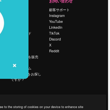
運営
お問い合わせ
料金
顧客サポート
会社概要
Instagram
Reviews
YouTube
採用情報
LinkedIn
検索トレンド
TikTok
ブログ
Discord
イベント
X
Slidesgo
Reddit
コンテンツを販売
する
プレスルーム
magnific.aiをお探し
ですか？
ee to the storing of cookies on your device to enhance site