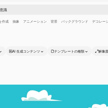
画を作成
抽象
アニメーション
背景
バックグラウンド
デコレー
AI 生成コンテンツ
テンプレートの種類
解像