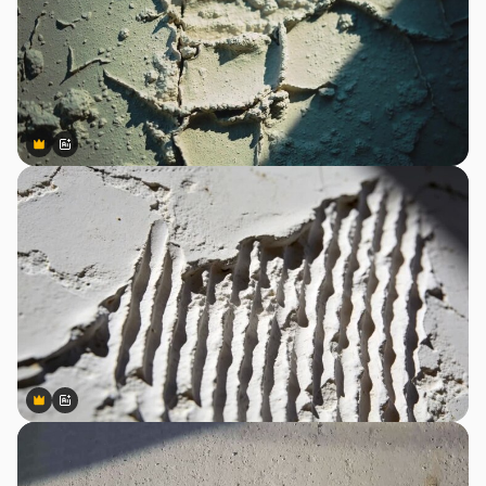
Premium
Premium
AIによって生成されました。
Premium
Premium
AIによって生成されました。