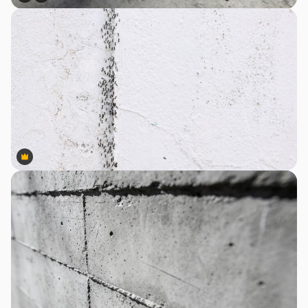
Premium
Premium