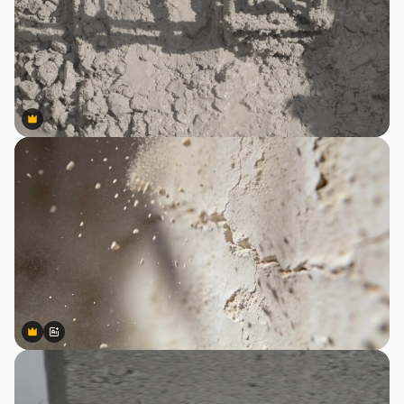
Premium
Premium
Premium
Premium
AIによって生成されました。