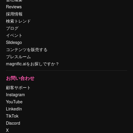
Reviews
採用情報
検索トレンド
ブログ
イベント
Slidesgo
コンテンツを販売する
プレスルーム
magnific.aiをお探しですか？
お問い合わせ
顧客サポート
Instagram
YouTube
LinkedIn
TikTok
Discord
X