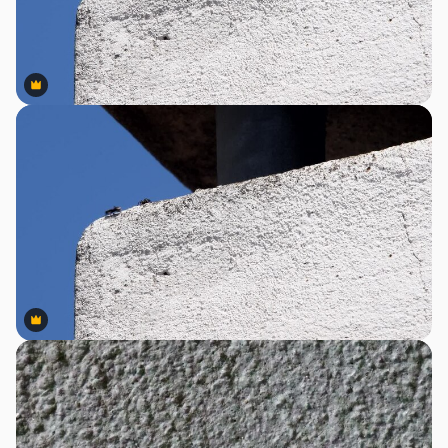
Premium
Premium
Premium
Premium