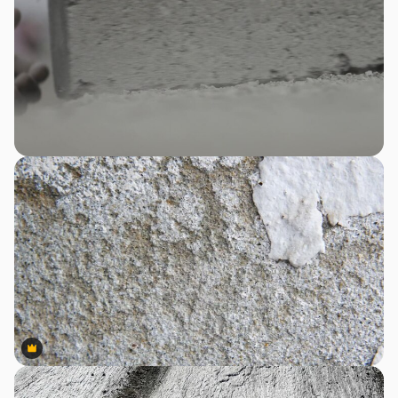
Premium
Premium