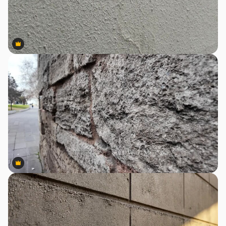
Premium
Premium
Premium
Premium