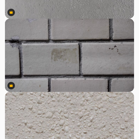
Premium
Premium
Premium
Premium