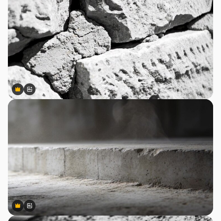
Premium
Premium
AIによって生成されました。
Premium
Premium
AIによって生成されました。