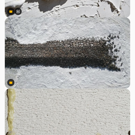
Premium
Premium
AIによって生成されました。
Premium
Premium