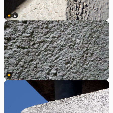
Premium
Premium
AIによって生成されました。
Premium
Premium