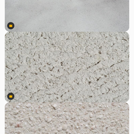
Premium
Premium
Premium
Premium