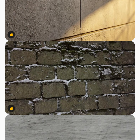
Premium
Premium
Premium
Premium