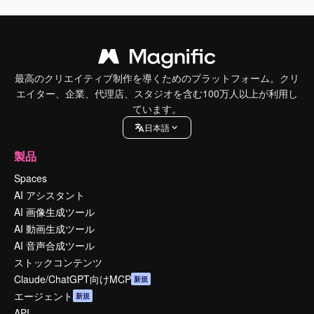
最高のクリエイティブ制作を導くためのプラットフォーム。クリ
エイター、企業、代理店、スタジオを含む100万人以上が利用し
ています。
日本語
製品
Spaces
AI アシスタント
AI 画像生成ツール
AI 動画生成ツール
AI 音声合成ツール
ストックコンテンツ
Claude/ChatGPT向けMCP
新規
エージェント
新規
API