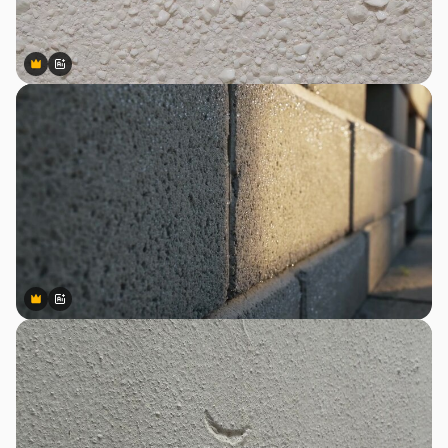
Premium
Premium
AIによって生成されました。
Premium
Premium
AIによって生成されました。