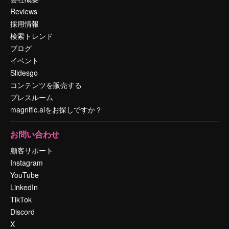
Reviews
採用情報
検索トレンド
ブログ
イベント
Slidesgo
コンテンツを販売する
プレスルーム
magnific.aiをお探しですか？
お問い合わせ
顧客サポート
Instagram
YouTube
LinkedIn
TikTok
Discord
X