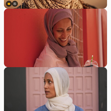
Premium
Premium
AIによって生成されました。