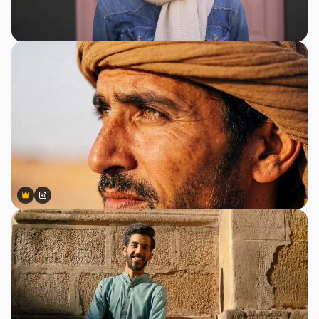
Premium
Premium
AIによって生成されました。