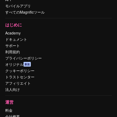
モバイルアプリ
すべてのMagnificツール
はじめに
Academy
ドキュメント
サポート
利用規約
プライバシーポリシー
オリジナル
新規
クッキーポリシー
トラストセンター
アフィリエイト
法人向け
運営
料金
会社概要