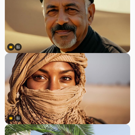
Premium
Premium
AIによって生成されました。
Premium
Premium
AIによって生成されました。