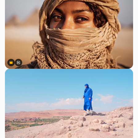
Premium
Premium
AIによって生成されました。