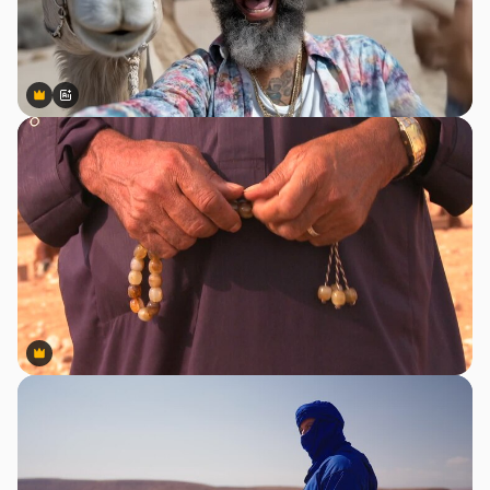
Premium
Premium
AIによって生成されました。
Premium
Premium