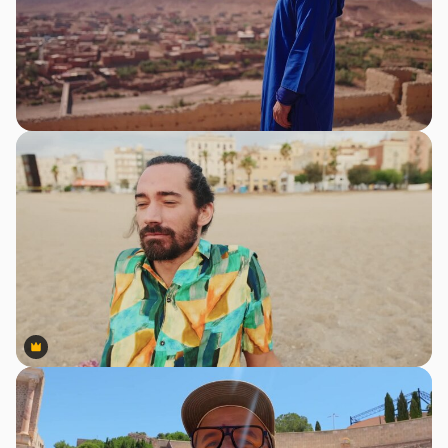
Premium
Premium