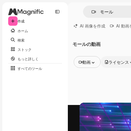
作成
AI 画像を作成
AI 動
ホーム
検索
モールの動画
ストック
もっと詳しく
動画
ライセンス
すべてのツール
全ての画像
ベクトル
イラスト
写真
PSD
テンプレート
モックアップ
動画
映像素材
モーショングラフィックス
動画テンプレート
アイコン
3D モデル