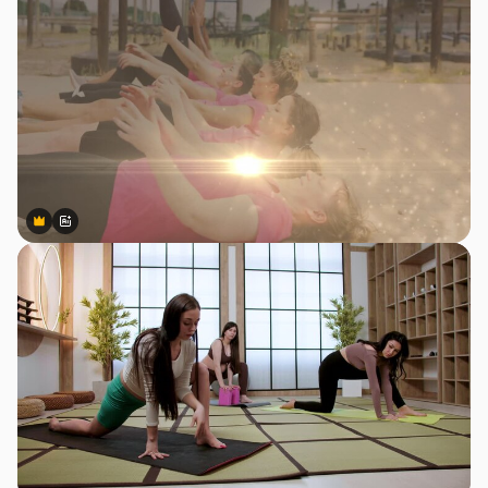
Premium
Premium
AIによって生成されました。