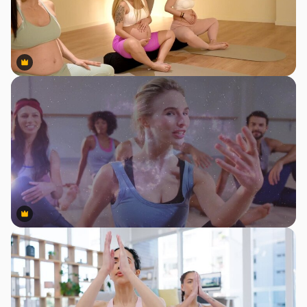
Premium
Premium
Premium
Premium