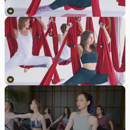
Premium
Premium
Premium
Premium