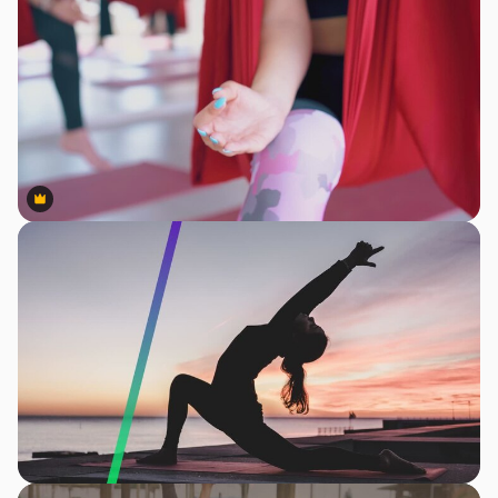
Premium
Premium