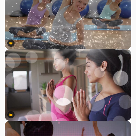
Premium
Premium
Premium
Premium