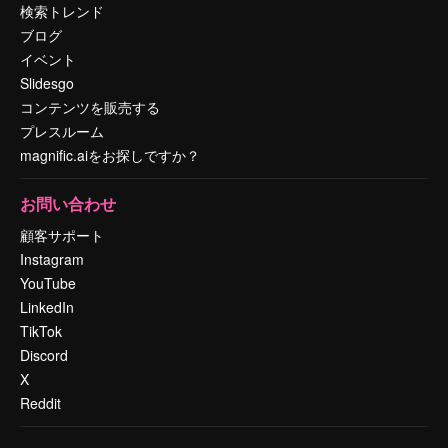
検索トレンド
ブログ
イベント
Slidesgo
コンテンツを販売する
プレスルーム
magnific.aiをお探しですか？
お問い合わせ
顧客サポート
Instagram
YouTube
LinkedIn
TikTok
Discord
X
Reddit