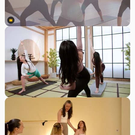
Premium
Premium