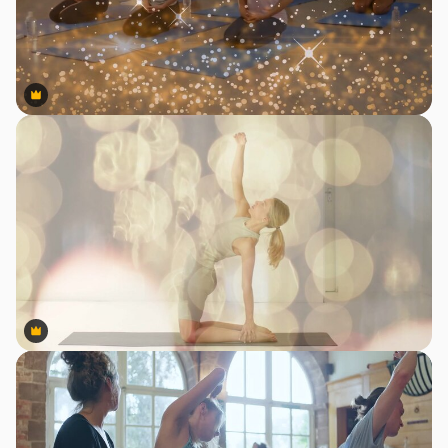
Premium
Premium
Premium
Premium