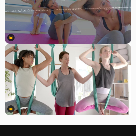
Premium
Premium
Premium
Premium