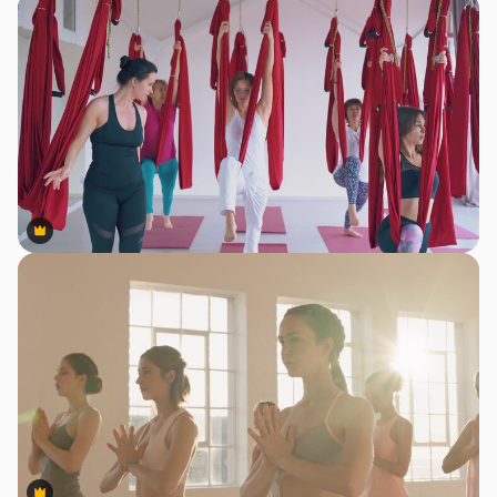
Premium
Premium