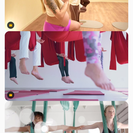
Premium
Premium
Premium
Premium