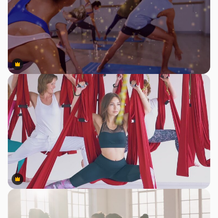
Premium
Premium
Premium
Premium