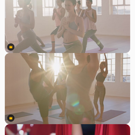
Premium
Premium
Premium
Premium