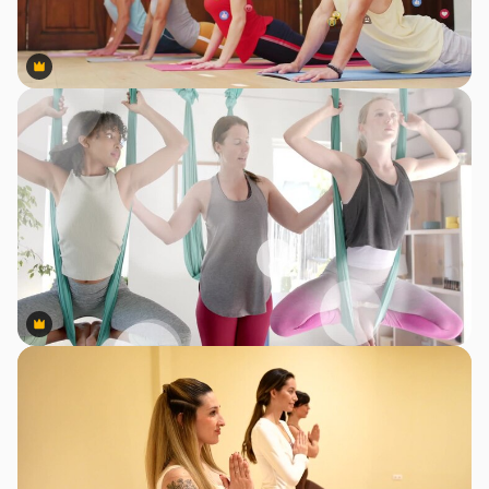
Premium
Premium
Premium
Premium