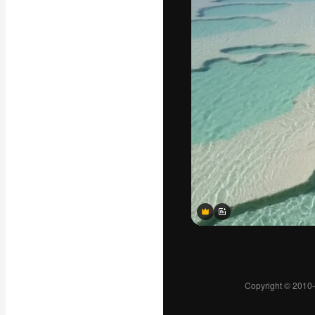
フォント
最高のクリエイ
ットフォーム。
店、スタジオを
います。
日本語
Premium
Premium
Premium
Premium
Premium
Premium
Premium
Premium
Premium
Premium
Premium
Premium
Premium
Premium
Premium
Premium
Premium
Premium
Premium
Premium
Premium
Premium
Premium
Premium
Premium
Premium
Premium
Premium
Premium
Premium
Premium
Premium
Premium
Premium
Premium
Premium
Premium
Premium
Premium
Premium
Premium
Premium
Premium
Premium
Premium
Premium
Premium
Premium
Premium
Premium
Premium
Premium
Premium
Premium
Premium
Premium
Premium
Premium
Premium
Premium
Premium
Premium
Premium
Premium
Premium
Premium
Premium
Premium
Premium
Premium
Premium
Premium
Premium
Premium
Premium
Premium
Premium
Premium
Premium
Premium
Premium
Premium
Premium
Premium
Premium
Premium
Premium
Premium
Premium
Premium
Premium
Premium
Premium
Premium
Premium
Premium
Premium
Premium
AIによって生成さ
AIによって生成さ
AIによって生成さ
AIによって生成さ
AIによって生成さ
AIによって生成さ
AIによって生成さ
Copyright © 2010-