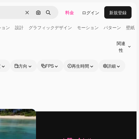
料金
ログイン
新規登録
消去
画像で検索
検索
ション
設計
グラフィックデザイン
モーション
パターン
壁紙
関連
性
度
方向
FPS
再生時間
詳細