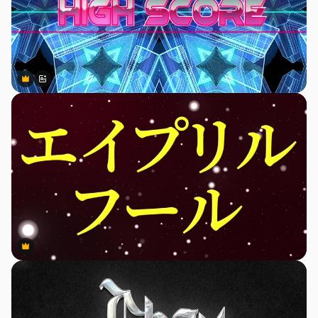
Premium
Premium
AIによって生成されました。
Premium
Premium