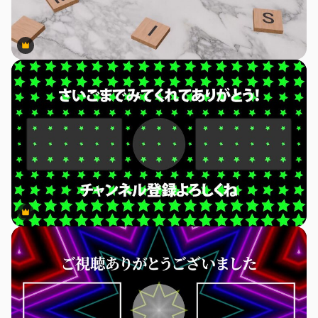
Premium
Premium
Premium
Premium