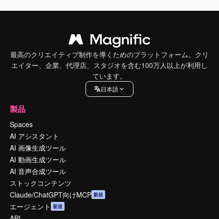
最高のクリエイティブ制作を導くためのプラットフォーム。クリ
エイター、企業、代理店、スタジオを含む100万人以上が利用し
ています。
日本語
製品
Spaces
AI アシスタント
AI 画像生成ツール
AI 動画生成ツール
AI 音声合成ツール
ストックコンテンツ
Claude/ChatGPT向けMCP
新規
エージェント
新規
API