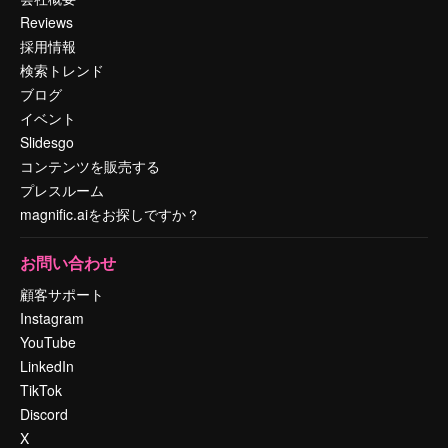
Reviews
採用情報
検索トレンド
ブログ
イベント
Slidesgo
コンテンツを販売する
プレスルーム
magnific.aiをお探しですか？
お問い合わせ
顧客サポート
Instagram
YouTube
LinkedIn
TikTok
Discord
X