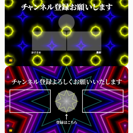
Premium
Premium
Premium
Premium