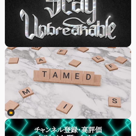
Premium
Premium