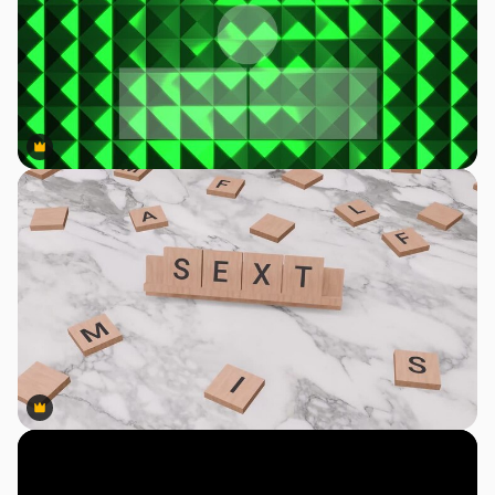
Premium
Premium
Premium
Premium