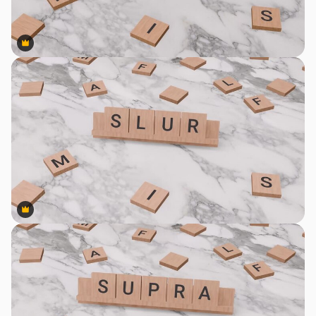
Premium
Premium
Premium
Premium