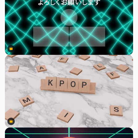
Premium
Premium
Premium
Premium