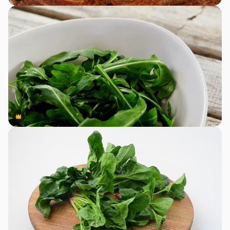
Premium
Premium