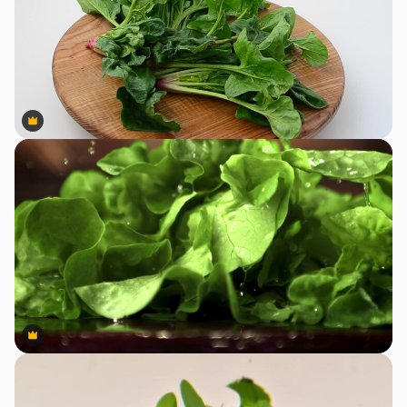
Premium
Premium
Premium
Premium