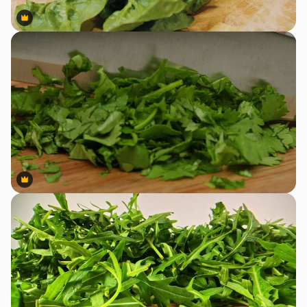
Premium
Premium
Premium
Premium