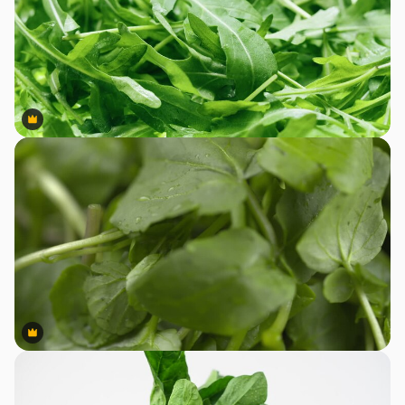
Premium
Premium
Premium
Premium