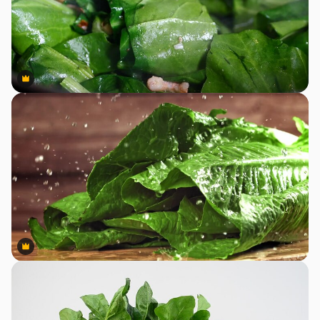
Premium
Premium
Premium
Premium