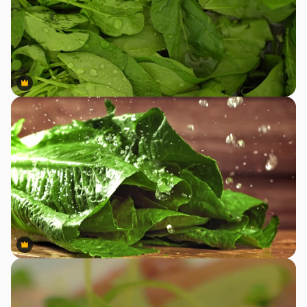
Premium
Premium
Premium
Premium