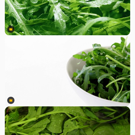
Premium
Premium
Premium
Premium