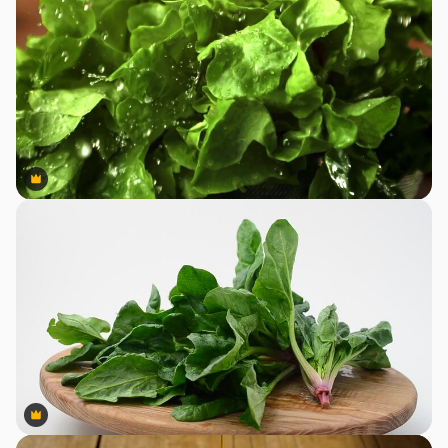
Premium
Premium
Premium
Premium