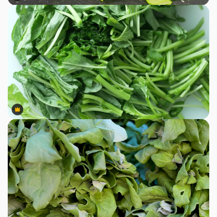
Premium
Premium