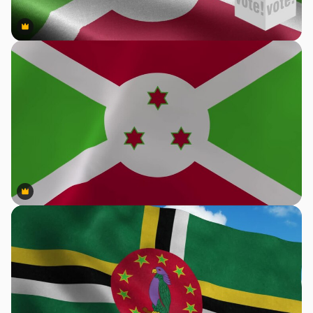
Premium
Premium
Premium
Premium