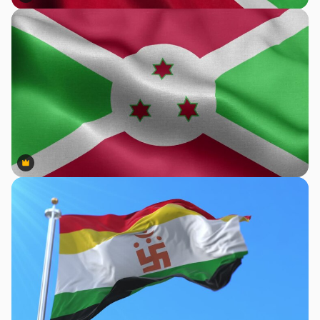
Premium
Premium