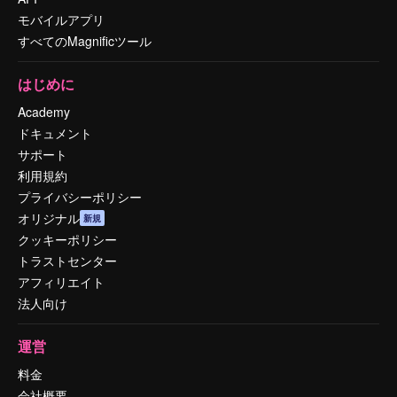
モバイルアプリ
すべてのMagnificツール
はじめに
Academy
ドキュメント
サポート
利用規約
プライバシーポリシー
オリジナル
新規
クッキーポリシー
トラストセンター
アフィリエイト
法人向け
運営
料金
会社概要