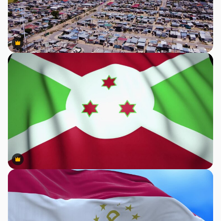
Premium
Premium
Premium
Premium