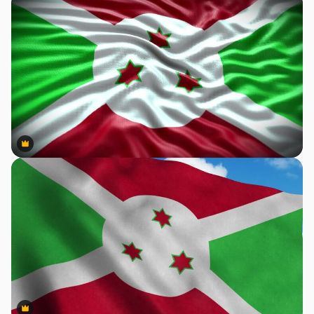
Premium
Premium
Premium
Premium