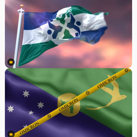
Premium
Premium
Premium
Premium