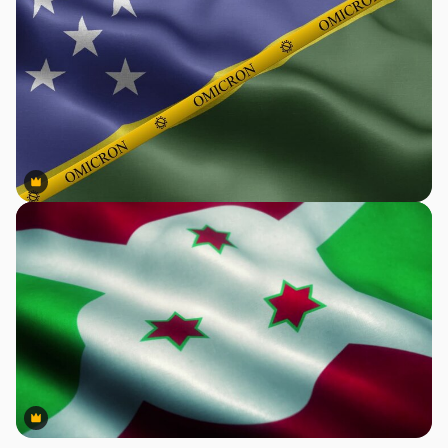
Premium
Premium
Premium
Premium