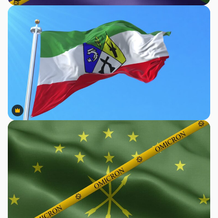
Premium
Premium