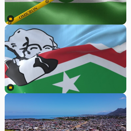
Premium
Premium
Premium
Premium