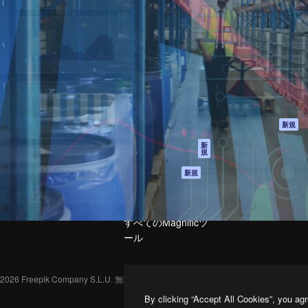
製品
はじめに
ティブ制作を導くためのプラ
Spaces
Academy
クリエイター、企業、代理
AI アシスタント
ドキュメント
含む100万人以上が利用して
AI 画像生成ツール
サポート
AI 動画生成ツール
利用規約
AI 音声合成ツール
プライバシーポリ
シー
ストックコンテン
ツ
オリジナル
新規
Claude/ChatGPT
クッキーポリシー
新
規
向けMCP
トラストセンター
エージェント
アフィリエイト
新規
API
法人向け
モバイルアプリ
れました。
れました。
れました。
れました。
れました。
れました。
れました。
れました。
れました。
れました。
れました。
すべてのMagnificツ
ール
2026
Freepik Company S.L.U.
無断複写・転載を禁じます
.
By clicking “Accept All Cookies”, you agr