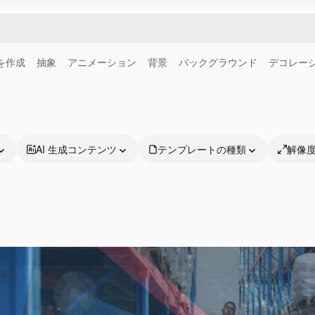
画を作成
抽象
アニメーション
背景
バックグラウンド
デコレー
AI 生成コンテンツ
テンプレートの種類
解像