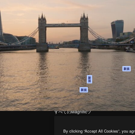
製品
はじめに
ティブ制作を導くためのプラ
Spaces
Academy
クリエイター、企業、代理
AI アシスタント
ドキュメント
含む100万人以上が利用して
AI 画像生成ツール
サポート
AI 動画生成ツール
利用規約
AI 音声合成ツール
プライバシーポリ
シー
ストックコンテン
ツ
オリジナル
新規
Claude/ChatGPT
クッキーポリシー
新
規
向けMCP
トラストセンター
エージェント
アフィリエイト
新規
API
法人向け
モバイルアプリ
れました。
れました。
れました。
れました。
すべてのMagnificツ
ール
By clicking “Accept All Cookies”, you agr