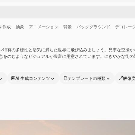
画を作成
抽象
アニメーション
背景
バックグラウンド
デコレー
ン特有の多様性と活気に満ちた世界に飛び込みましょう。見事な空撮か
息をのむようなビジュアルが豊富に用意されています。にぎやかな街の
AI 生成コンテンツ
テンプレートの種類
解像