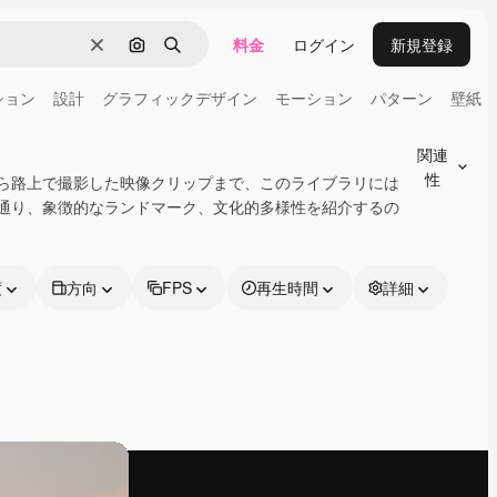
料金
ログイン
新規登録
消去
画像で検索
検索
ション
設計
グラフィックデザイン
モーション
パターン
壁紙
関連
性
ら路上で撮影した映像クリップまで、このライブラリには
通り、象徴的なランドマーク、文化的多様性を紹介するの
度
方向
FPS
再生時間
詳細