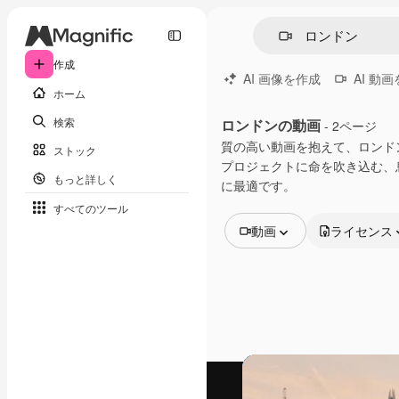
作成
AI 画像を作成
AI 動
ホーム
検索
ロンドンの動画
- 2ページ
質の高い動画を抱えて、ロンド
ストック
プロジェクトに命を吹き込む、
もっと詳しく
に最適です。
すべてのツール
動画
ライセンス
全ての画像
ベクトル
イラスト
写真
PSD
テンプレート
モックアップ
動画
映像素材
モーショングラフィックス