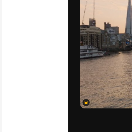
動画テンプレート
アイコン
3D モデル
フォント
最高のクリエイ
ットフォーム。
店、スタジオを
います。
日本語
Premium
Premium
Premium
Premium
Premium
Premium
Premium
Premium
Premium
Premium
Premium
Premium
Premium
Premium
Premium
Premium
Premium
Premium
Premium
Premium
Premium
Premium
Premium
Premium
Premium
Premium
Premium
Premium
Premium
Premium
Premium
Premium
Premium
Premium
Premium
Premium
Premium
Premium
Premium
Premium
Premium
Premium
Premium
Premium
Premium
Premium
Premium
Premium
Premium
Premium
Premium
Premium
Premium
Premium
Premium
Premium
Premium
Premium
Premium
Premium
Premium
Premium
Premium
Premium
Premium
Premium
Premium
Premium
Premium
Premium
Premium
Premium
Premium
Premium
Premium
Premium
Premium
Premium
Premium
Premium
Premium
Premium
Premium
Premium
Premium
Premium
Premium
Premium
Premium
Premium
Premium
Premium
Premium
Premium
Premium
Premium
Premium
Premium
Premium
Premium
AIによって生成さ
AIによって生成さ
AIによって生成さ
AIによって生成さ